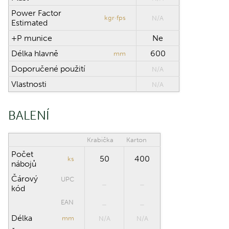
Power Factor
kgr·fps
N/A
Estimated
+P munice
Ne
Délka hlavně
600
mm
Doporučené použití
N/A
Vlastnosti
N/A
BALENÍ
Krabička
Karton
Počet
50
400
ks
nábojů
Čárový
UPC
kód
EAN
Délka
mm
N/A
N/A