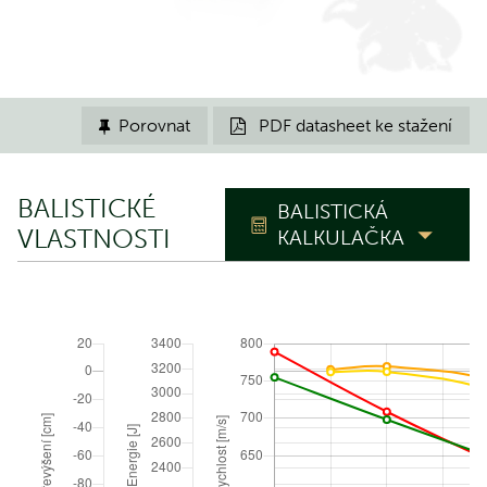
Porovnat
PDF datasheet ke stažení


BALISTICKÉ
BALISTICKÁ
VLASTNOSTI
KALKULAČKA
TRAJEKTORIE
Nástřelná
m
vzdálenost
Polohový úhel
°