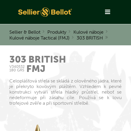
Sellier & Bellot
Produkty
Kulové náboje
Kulové náboje Tactical (FMJ)
303 BRITISH
303 BRITISH
FMJ
V340532
180 GRS
Celoplášťová střela se skládá z olověného jádra, které
je překryto kovovým pláštěm. Vzhledem k pevné
konstrukci vytváří střela hladký průstřel, neboť se
nedeformuje při zásahu cíle. Používá se k lovu
trofejové zvěře a při sportovní střelbě.