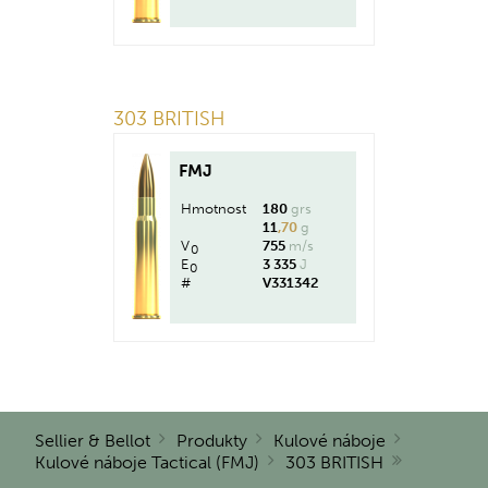
303 BRITISH
FMJ
Hmotnost
180
grs
11
,70
g
V
755
m/s
0
E
3 335
J
0
#
V331342
Sellier & Bellot
Produkty
Kulové náboje
Kulové náboje Tactical (FMJ)
303 BRITISH