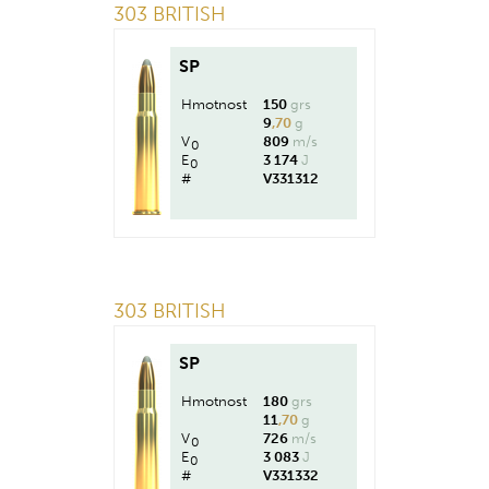
303 BRITISH
SP
Hmotnost
150
grs
9
,70
g
V
809
m/s
0
E
3 174
J
0
#
V331312
303 BRITISH
SP
Hmotnost
180
grs
11
,70
g
V
726
m/s
0
E
3 083
J
0
#
V331332