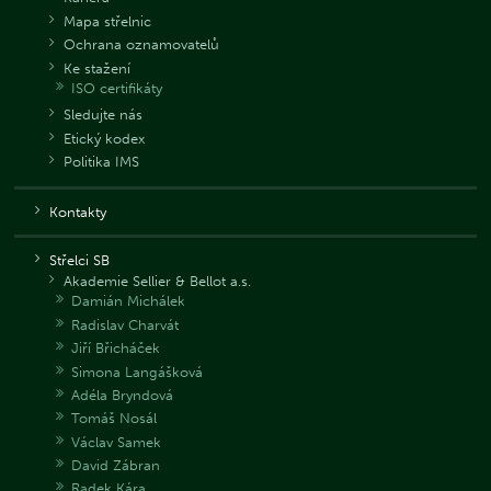
Mapa střelnic
Ochrana oznamovatelů
Ke stažení
ISO certifikáty
Sledujte nás
Etický kodex
Politika IMS
Kontakty
Střelci SB
Akademie Sellier & Bellot a.s.
Damián Michálek
Radislav Charvát
Jiří Břicháček
Simona Langášková
Adéla Bryndová
Tomáš Nosál
Václav Samek
David Zábran
Radek Kára