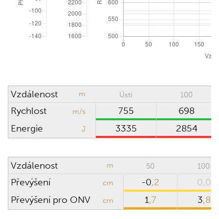
ATMOSFERICKÉ PODMÍNKY
Obnovit na ICAO
Absolutní tlak
hPa (mbar)
Směr větru
hodin
Hustotní výška
0
m
Vzdálenost
m
Ústí
100
Rychlost větru
m/s
Rychlost
755
698
m/s
Teplota
°C
Energie
3335
2854
J
Vlhkost
%
Vzdálenost
m
50
100
Převýšení
-0
,2
0,0
PUŠKOHLED
cm
Převýšení pro ONV
1
,7
3
,8
cm
Výška puškohledu
cm
nad osou hlavně