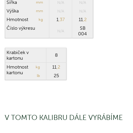
Šířka
mm
N/A
N/A
Výška
mm
N/A
N/A
Hmotnost
1
,37
11
,2
kg
Číslo výkresu
SB
N/A
004
Krabiček v
8
kartonu
Hmotnost
11
,2
kg
kartonu
25
lb
V TOMTO KALIBRU DÁLE VYRÁBÍME