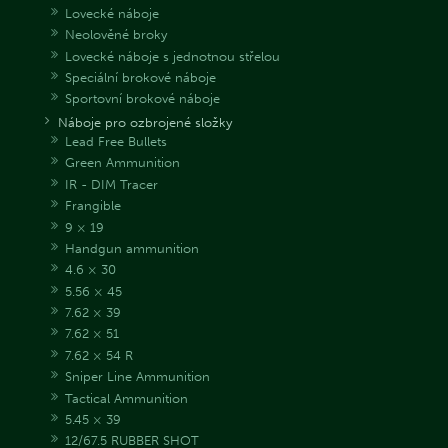
Lovecké náboje
Neolověné broky
Lovecké náboje s jednotnou střelou
Speciální brokové náboje
Sportovní brokové náboje
Náboje pro ozbrojené složky
Lead Free Bullets
Green Ammunition
IR - DIM Tracer
Frangible
9 × 19
Handgun ammunition
4.6 × 30
5.56 × 45
7.62 × 39
7.62 × 51
7.62 × 54 R
Sniper Line Ammunition
Tactical Ammunition
5.45 × 39
12/67.5 RUBBER SHOT