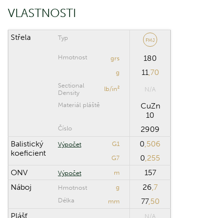
VLASTNOSTI
Klik puškohledu
Střela
Typ
FMJ
ROZSAH VÝPOČTU
Hmotnost
180
grs
11
,70
Maximální
g
m
vzdálenost
Sectional
lb/in²
N/A
Density
Krok výpočtu
m
Materiál pláště
CuZn
10
Číslo
2909
Obnovit
Balistický
0
,506
G1
Výpočet
koeficient
0
,255
G7
ONV
157
m
Výpočet
Náboj
26
,7
g
Hmotnost
Délka
77
,50
mm
Plášť
N/A