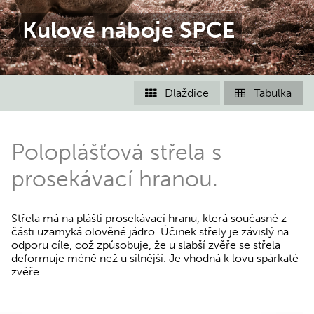
Kulové náboje SPCE
Dlaždice
Tabulka


Poloplášťová střela s
prosekávací hranou.
Střela má na plášti prosekávací hranu, která současně z
části uzamyká olověné jádro. Účinek střely je závislý na
odporu cíle, což způsobuje, že u slabší zvěře se střela
deformuje méně než u silnější. Je vhodná k lovu spárkaté
zvěře.