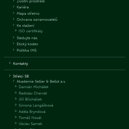
Životní prostředí
Kariéra
Mapa střelnic
Ochrana oznamovatelů
Ke stažení
ISO certifikáty
Sledujte nás
Etický kodex
Politika IMS
Kontakty
Střelci SB
Akademie Sellier & Bellot a.s.
Damián Michálek
Radislav Charvát
Jiří Břicháček
Simona Langášková
Adéla Bryndová
Tomáš Nosál
Václav Samek