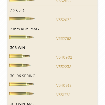
29
V332022
7 × 65 R
29
V332032
7 mm REM. MAG.
29
V332762
308 WIN.
29
V340902
29
V332232
30-06 SPRING.
29
V340912
29
V331772
300 WIN. MAG.