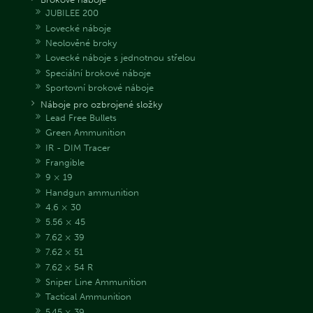
JUBILEE 200
Lovecké náboje
Neolověné broky
Lovecké náboje s jednotnou střelou
Speciální brokové náboje
Sportovní brokové náboje
Náboje pro ozbrojené složky
Lead Free Bullets
Green Ammunition
IR - DIM Tracer
Frangible
9 × 19
Handgun ammunition
4.6 × 30
5.56 × 45
7.62 × 39
7.62 × 51
7.62 × 54 R
Sniper Line Ammunition
Tactical Ammunition
5.45 × 39