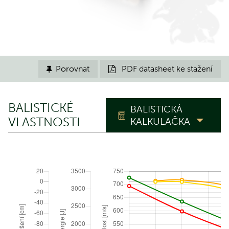
Porovnat
PDF datasheet ke stažení


BALISTICKÉ
BALISTICKÁ
VLASTNOSTI
KALKULAČKA
TRAJEKTORIE
Nástřelná
m
vzdálenost
Polohový úhel
°