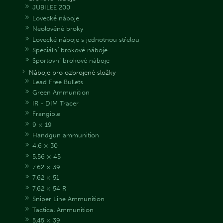
JUBILEE 200
Lovecké náboje
Neolověné broky
Lovecké náboje s jednotnou střelou
Speciální brokové náboje
Sportovní brokové náboje
Náboje pro ozbrojené složky
Lead Free Bullets
Green Ammunition
IR - DIM Tracer
Frangible
9 × 19
Handgun ammunition
4.6 × 30
5.56 × 45
7.62 × 39
7.62 × 51
7.62 × 54 R
Sniper Line Ammunition
Tactical Ammunition
5.45 × 39