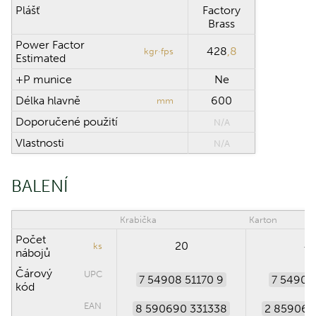
Plášť
Factory
Brass
Power Factor
428
,8
kgr·fps
Estimated
+P munice
Ne
Délka hlavně
600
mm
Doporučené použití
N/A
Vlastnosti
N/A
BALENÍ
Krabička
Karton
Počet
20
4
ks
nábojů
Čárový
UPC
7 54908 51170 9
7 54908
kód
EAN
8 590690 331338
2 859069