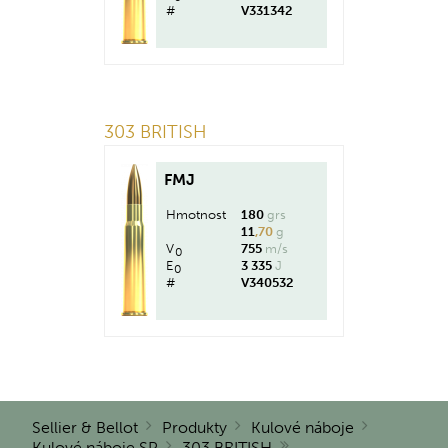
#
V331342
303 BRITISH
FMJ
Hmotnost
180
grs
11
,70
g
V
755
m/s
0
E
3 335
J
0
#
V340532
Sellier & Bellot
Produkty
Kulové náboje
Kulové náboje SP
303 BRITISH