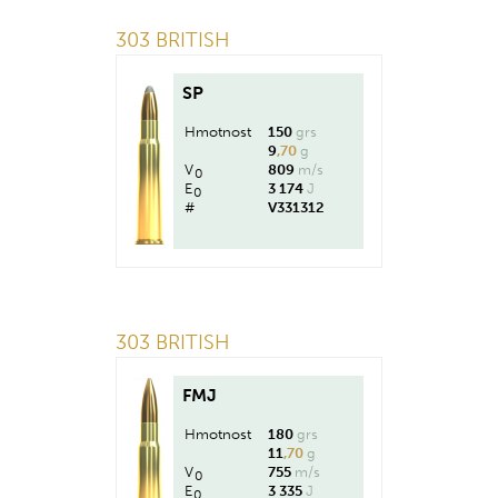
303 BRITISH
SP
Hmotnost
150
grs
9
,70
g
V
809
m/s
0
E
3 174
J
0
#
V331312
303 BRITISH
FMJ
Hmotnost
180
grs
11
,70
g
V
755
m/s
0
E
3 335
J
0