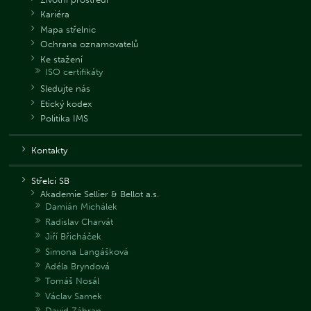
Kariéra
Mapa střelnic
Ochrana oznamovatelů
Ke stažení
ISO certifikáty
Sledujte nás
Etický kodex
Politika IMS
Kontakty
Střelci SB
Akademie Sellier & Bellot a.s.
Damián Michálek
Radislav Charvát
Jiří Břicháček
Simona Langášková
Adéla Bryndová
Tomáš Nosál
Václav Samek
David Zábran