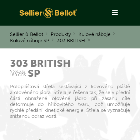
Sellier & Bellot
Produkty
Kulové náboje
Kulové náboje SP
303 BRITISH
303 BRITISH
SP
V331332
180 GRS
Poloplášťová střela sestávající z kovového pláště
a olověného jádra. Střela je řešena tak, že se v přední
části obnažené olověné jádro při zásahu cíle
deformuje do hřibovitého tvaru, což umožňuje
rychlé předání kinetické energie. Střela se vyznačuje
sníženou odrazivostí.