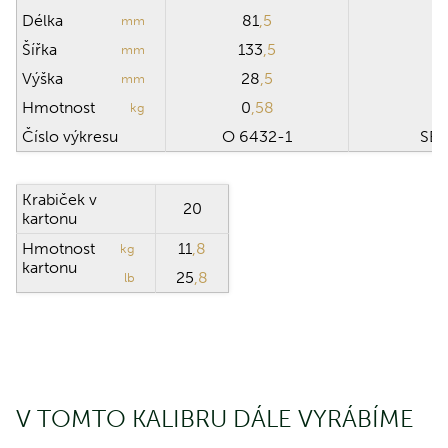
Délka
81
,5
1
mm
Šířka
133
,5
3
mm
Výška
28
,5
1
mm
Hmotnost
0
,58
11
kg
Číslo výkresu
O 6432-1
SB 
Krabiček v
20
kartonu
Hmotnost
11
,8
kg
kartonu
25
,8
lb
V TOMTO KALIBRU DÁLE VYRÁBÍME