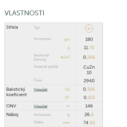
nad osou hlavně
VLASTNOSTI
Klik puškohledu
Střela
Typ
SP
ROZSAH VÝPOČTU
Hmotnost
180
grs
11
,70
Maximální
g
m
vzdálenost
Sectional
0
,266
lb/in²
Density
Krok výpočtu
m
Materiál pláště
CuZn
10
Číslo
2940
Obnovit
Balistický
0
,305
G1
Výpočet
koeficient
0
,153
G7
ONV
146
m
Výpočet
Náboj
26
,6
g
Hmotnost
Délka
74
,50
mm