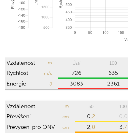
ATMOSFERICKÉ PODMÍNKY
Obnovit na ICAO
Absolutní tlak
hPa (mbar)
Směr větru
hodin
Hustotní výška
0
m
Vzdálenost
m
Ústí
100
Rychlost větru
m/s
Rychlost
726
635
m/s
Teplota
°C
Energie
3083
2361
J
Vlhkost
%
Vzdálenost
m
50
100
Převýšení
0
,2
0,0
PUŠKOHLED
cm
Převýšení pro ONV
2
,0
3
,7
cm
Výška puškohledu
cm