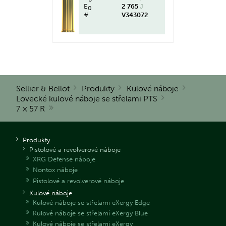
E
2 765
J
0
#
V343072
Sellier & Bellot
Produkty
Kulové náboje
Lovecké kulové náboje se střelami PTS
7 × 57 R
Produkty
Pistolové a revolverové náboje
XRG Defense náboje
Nontox náboje
Pistolové a revolverové náboje
Kulové náboje
Kulové náboje se střelami eXergy Edge
Kulové náboje se střelami eXergy Blue
Kulové náboje se střelami eXergy