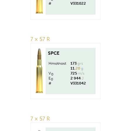
#
V331022
7 × 57 R
SPCE
Hmotnost
173
grs
11
,20
g
V
725
m/s
0
E
2 944
J
0
#
V331042
7 × 57 R