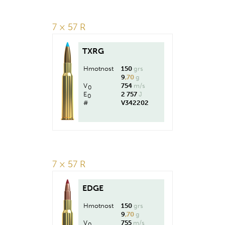
7 × 57 R
TXRG
Hmotnost
150
grs
9
,70
g
V
754
m/s
0
E
2 757
J
0
#
V342202
7 × 57 R
EDGE
Hmotnost
150
grs
9
,70
g
V
755
m/s
0