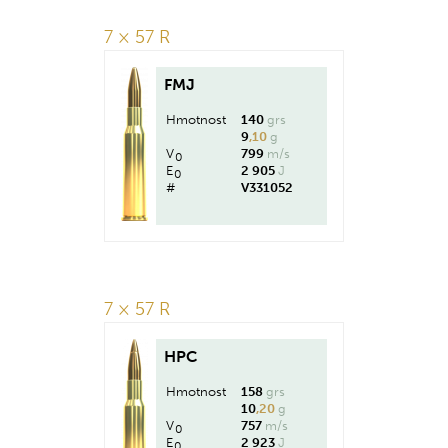
7 × 57 R
FMJ
Hmotnost
140
grs
9
,10
g
V
799
m/s
0
E
2 905
J
0
#
V331052
7 × 57 R
HPC
Hmotnost
158
grs
10
,20
g
V
757
m/s
0
E
2 923
J
0