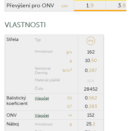
Převýšení pro ONV
1
,9
3
,8
cm
Výška puškohledu
cm
nad osou hlavně
VLASTNOSTI
Klik puškohledu
Střela
Typ
PTS
ROZSAH VÝPOČTU
Hmotnost
162
grs
10
,50
Maximální
g
m
vzdálenost
Sectional
0
,287
lb/in²
Density
Krok výpočtu
m
Materiál pláště
N/A
Číslo
28452
Balistický
0
,562
G1
Výpočet
Obnovit
koeficient
0
,283
G7
ONV
152
m
Výpočet
Náboj
25
,2
g
Hmotnost