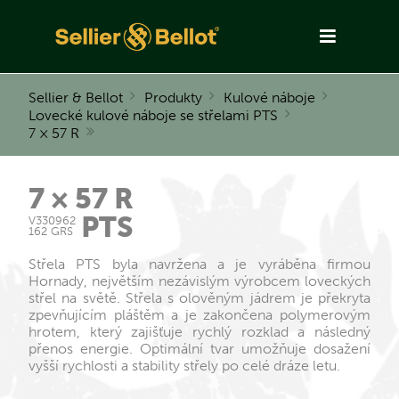
Sellier & Bellot
Produkty
Kulové náboje
Lovecké kulové náboje se střelami PTS
7 × 57 R
7 × 57 R
PTS
V330962
162 GRS
Střela PTS byla navržena a je vyráběna firmou
Hornady, největším nezávislým výrobcem loveckých
střel na světě. Střela s olověným jádrem je překryta
zpevňujícím pláštěm a je zakončena polymerovým
hrotem, který zajišťuje rychlý rozklad a následný
přenos energie. Optimální tvar umožňuje dosažení
vyšší rychlosti a stability střely po celé dráze letu.