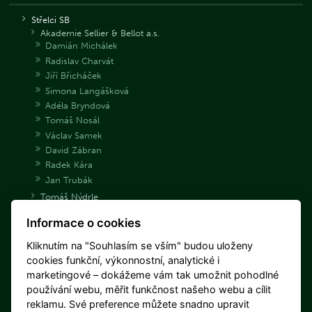
Střelci SB
Akademie Sellier & Bellot a.s.
Damián Michálek
Radislav Charvát
Jiří Břicháček
Simona Langášková
Adéla Bryndová
Tomáš Nosál
Václav Samek
David Zábran
Radek Kára
Jan Trubák
Tomáš Nýdrle
Jakub Tomeček
Informace o cookies
Archiv střelců
Danka Barteková
Kliknutím na "Souhlasím se vším" budou uloženy
Libuše Jahodová
cookies funkční, výkonnostní, analytické i
Jan Sychra
marketingové – dokážeme vám tak umožnit pohodlné
Daniel Korčák
používání webu, měřit funkčnost našeho webu a cílit
Miloš Slavíček
reklamu. Své preference můžete snadno upravit