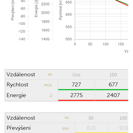
Polohový úhel
°
ATMOSFERICKÉ PODMÍNKY
Obnovit na ICAO
Absolutní tlak
hPa (mbar)
Směr větru
hodin
Hustotní výška
0
m
Vzdálenost
m
Ústí
100
Rychlost větru
m/s
Rychlost
727
677
m/s
Teplota
°C
Energie
2775
2407
J
Vlhkost
%
Vzdálenost
m
50
100
Převýšení
0,0
0,0
PUŠKOHLED
cm