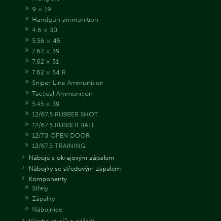
9 × 19
Handgun ammunition
4.6 × 30
5.56 × 45
7.62 × 39
7.62 × 51
7.62 × 54 R
Sniper Line Ammunition
Tactical Ammunition
5.45 × 39
12/67.5 RUBBER SHOT
12/67.5 RUBBER BALL
12/70 OPEN DOOR
12/67.5 TRAINING
Náboje s okrajovým zápalem
Nábojky se středovým zápalem
Komponenty
Střely
Zápalky
Nábojnice