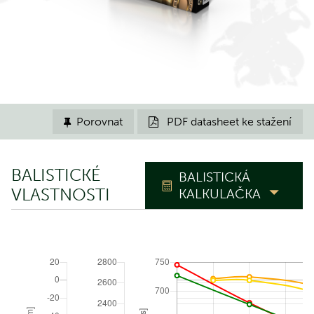
Porovnat
PDF datasheet ke stažení


BALISTICKÉ
BALISTICKÁ
VLASTNOSTI
KALKULAČKA
TRAJEKTORIE
Nástřelná
m
vzdálenost