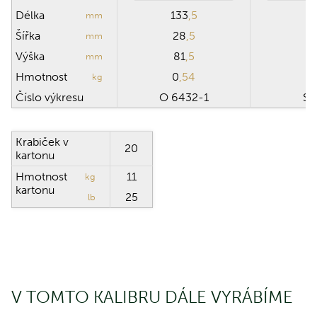
Délka
133
,5
mm
Šířka
28
,5
mm
Výška
81
,5
mm
Hmotnost
0
,54
1
kg
Číslo výkresu
O 6432-1
SB
Krabiček v
20
kartonu
Hmotnost
11
kg
kartonu
25
lb
V TOMTO KALIBRU DÁLE VYRÁBÍME