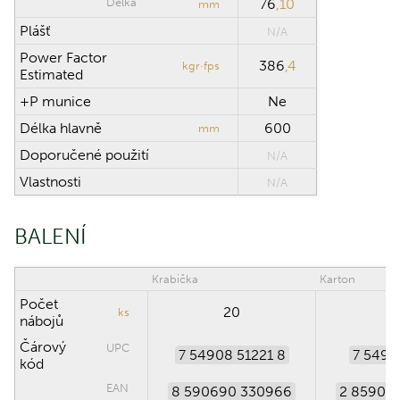
Délka
76
,10
mm
Plášť
N/A
Power Factor
386
,4
kgr·fps
Estimated
+P munice
Ne
Délka hlavně
600
mm
Doporučené použití
N/A
Vlastnosti
N/A
BALENÍ
Krabička
Karton
Počet
20
ks
nábojů
Čárový
UPC
7 54908 51221 8
7 5490
kód
EAN
8 590690 330966
2 85906