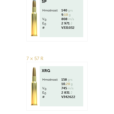
SP
Hmotnost
140
grs
9
,10
g
V
808
m/s
0
E
2 971
J
0
#
V331032
7 × 57 R
XRG
Hmotnost
158
grs
10
,20
g
V
745
m/s
0
E
2 831
J
0
#
V342622