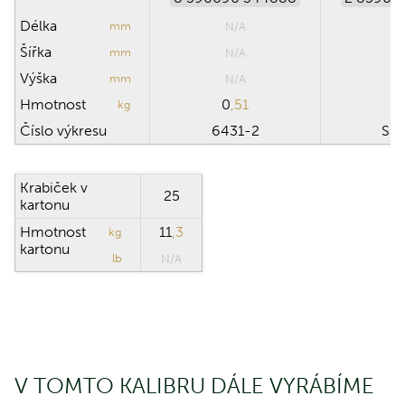
Délka
mm
N/A
N
Šířka
mm
N/A
N
Výška
mm
N/A
N
Hmotnost
0
,51
1
kg
Číslo výkresu
6431-2
SB
Krabiček v
25
kartonu
Hmotnost
11
,3
kg
kartonu
lb
N/A
V TOMTO KALIBRU DÁLE VYRÁBÍME