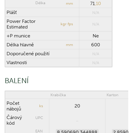
Délka
71
,10
mm
Plášť
N/A
Power Factor
kgr·fps
N/A
Estimated
+P munice
Ne
Délka hlavně
600
mm
Doporučené použití
N/A
Vlastnosti
N/A
BALENÍ
Krabička
Karton
Počet
20
5
ks
nábojů
Čárový
UPC
kód
EAN
8 590690 344888
2 85906