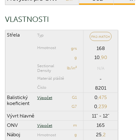
Maximální
m
VLASTNOSTI
vzdálenost
Krok výpočtu
m
Střela
Typ
FMJ-MATCH
Hmotnost
168
grs
Obnovit
10
,90
g
Sectional
lb/in²
N/A
Density
Materiál pláště
-
Číslo
8201
Balistický
0
,475
G1
Výpočet
koeficient
0
,239
G7
Vývrt hlavně
11" - 12"
ONV
165
m
Výpočet
Náboj
25
,2
g
Hmotnost