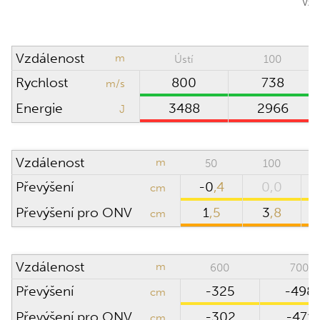
Směr větru
hodin
Hustotní výška
0
m
Vzdálenost
m
Ústí
100
Rychlost větru
m/s
Rychlost
800
738
m/s
Teplota
°C
Energie
3488
2966
J
Vlhkost
%
Vzdálenost
m
50
100
Převýšení
-0
,4
0,0
PUŠKOHLED
cm
Převýšení pro ONV
1
,5
3
,8
cm
Výška puškohledu
cm
nad osou hlavně
Klik puškohledu
Vzdálenost
m
600
700
Převýšení
-325
-498
cm
Převýšení pro ONV
-302
-471
ROZSAH VÝPOČTU
cm