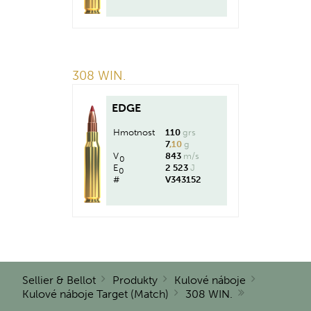
308 WIN.
EDGE
Hmotnost
110
grs
7
,10
g
V
843
m/s
0
E
2 523
J
0
#
V343152
Sellier & Bellot
Produkty
Kulové náboje
Kulové náboje Target (Match)
308 WIN.