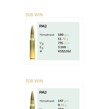
308 WIN.
FMJ
Hmotnost
180
grs
11
,70
g
V
735
m/s
0
E
3 160
J
0
#
V332202
308 WIN.
FMJ
Hmotnost
147
grs
9
,55
g