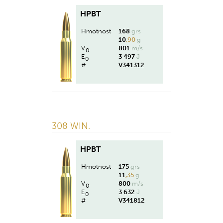
HPBT
Hmotnost
168
grs
10
,90
g
V
801
m/s
0
E
3 497
J
0
#
V341312
308 WIN.
HPBT
Hmotnost
175
grs
11
,35
g
V
800
m/s
0
E
3 632
J
0
#
V341812