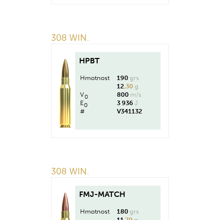
308 WIN.
HPBT
Hmotnost
190
grs
12
,30
g
V
800
m/s
0
E
3 936
J
0
#
V341132
308 WIN.
FMJ-MATCH
Hmotnost
180
grs
11
,70
g