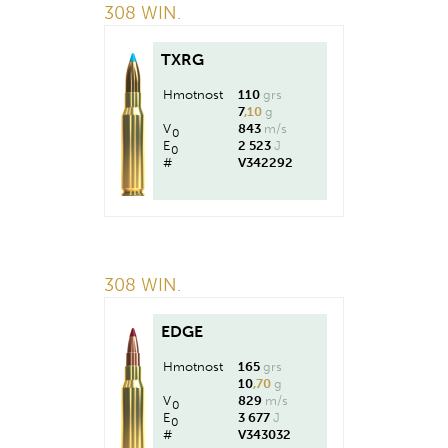
308 WIN.
TXRG
Hmotnost
110
grs
7
,10
g
V
843
m/s
0
E
2 523
J
0
#
V342292
308 WIN.
EDGE
Hmotnost
165
grs
10
,70
g
V
829
m/s
0
E
3 677
J
0
#
V343032