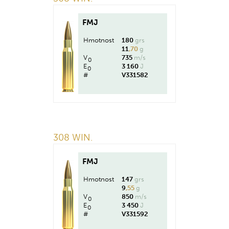
FMJ
Hmotnost
180
grs
11
,70
g
V
735
m/s
0
E
3 160
J
0
#
V331582
308 WIN.
FMJ
Hmotnost
147
grs
9
,55
g
V
850
m/s
0
E
3 450
J
0
#
V331592