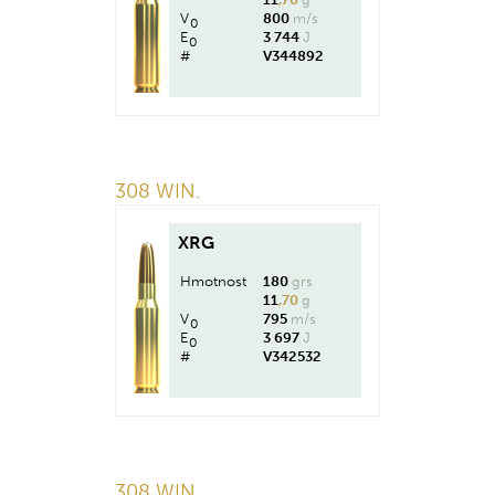
V
800
m/s
0
E
3 744
J
0
#
V344892
308 WIN.
XRG
Hmotnost
180
grs
11
,70
g
V
795
m/s
0
E
3 697
J
0
#
V342532
308 WIN.