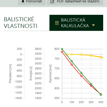
Porovnat
PDF datasheet ke stažení


BALISTICKÉ
BALISTICKÁ
VLASTNOSTI
KALKULAČKA
TRAJEKTORIE
Nástřelná
m
vzdálenost
Polohový úhel
°
ATMOSFERICKÉ PODMÍNKY
Obnovit na ICAO
Absolutní tlak
hPa (mbar)