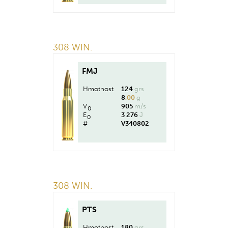
308 WIN.
FMJ
Hmotnost
124
grs
8
,00
g
V
905
m/s
0
E
3 276
J
0
#
V340802
308 WIN.
PTS
Hmotnost
180
grs