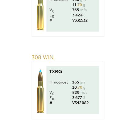
11
,70
g
V
765
m/s
0
E
3 424
J
0
#
V331532
308 WIN.
TXRG
Hmotnost
165
grs
10
,70
g
V
829
m/s
0
E
3 677
J
0
#
V342082