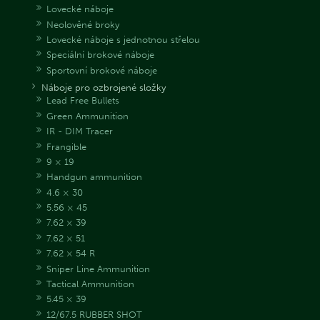
Lovecké náboje
Neolověné broky
Lovecké náboje s jednotnou střelou
Speciální brokové náboje
Sportovní brokové náboje
Náboje pro ozbrojené složky
Lead Free Bullets
Green Ammunition
IR - DIM Tracer
Frangible
9 × 19
Handgun ammunition
4.6 × 30
5.56 × 45
7.62 × 39
7.62 × 51
7.62 × 54 R
Sniper Line Ammunition
Tactical Ammunition
5.45 × 39
12/67.5 RUBBER SHOT