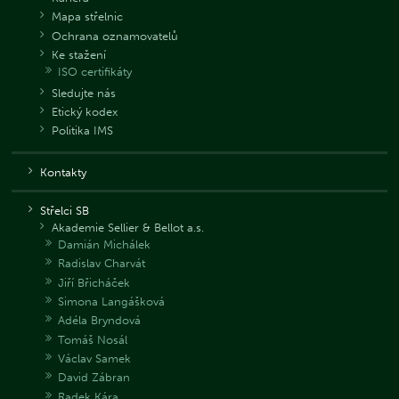
Mapa střelnic
Ochrana oznamovatelů
Ke stažení
ISO certifikáty
Sledujte nás
Etický kodex
Politika IMS
Kontakty
Střelci SB
Akademie Sellier & Bellot a.s.
Damián Michálek
Radislav Charvát
Jiří Břicháček
Simona Langášková
Adéla Bryndová
Tomáš Nosál
Václav Samek
David Zábran
Radek Kára