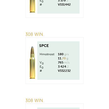
E
3 379
J
0
#
V331442
308 WIN.
SPCE
Hmotnost
180
grs
11
,70
g
V
765
m/s
0
E
3 424
J
0
#
V332232
308 WIN.