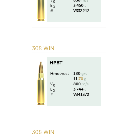
V
850
m/s
0
E
3 450
J
0
#
V332212
308 WIN.
HPBT
Hmotnost
180
grs
11
,70
g
V
800
m/s
0
E
3 744
J
0
#
V341372
308 WIN.