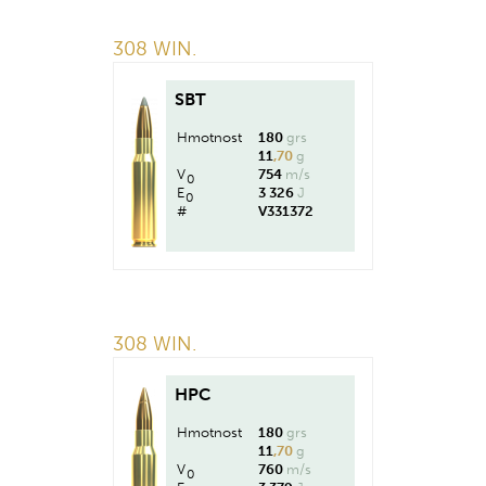
308 WIN.
SBT
Hmotnost
180
grs
11
,70
g
V
754
m/s
0
E
3 326
J
0
#
V331372
308 WIN.
HPC
Hmotnost
180
grs
11
,70
g
V
760
m/s
0