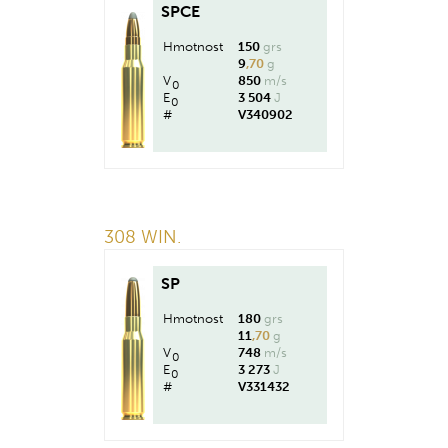
SPCE
Hmotnost
150
grs
9
,70
g
V
850
m/s
0
E
3 504
J
0
#
V340902
308 WIN.
SP
Hmotnost
180
grs
11
,70
g
V
748
m/s
0
E
3 273
J
0
#
V331432