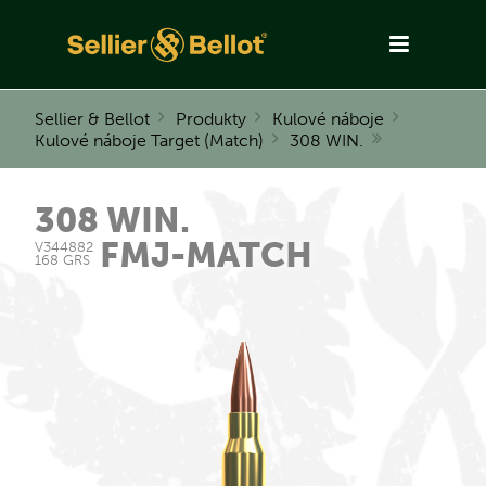
Sellier & Bellot
Produkty
Kulové náboje
Kulové náboje Target (Match)
308 WIN.
308 WIN.
FMJ-MATCH
V344882
168 GRS