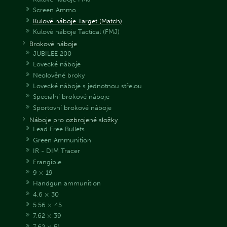
Screen Ammo
Kulové náboje Target (Match)
Kulové náboje Tactical (FMJ)
Brokové náboje
JUBILEE 200
Lovecké náboje
Neolověné broky
Lovecké náboje s jednotnou střelou
Speciální brokové náboje
Sportovní brokové náboje
Náboje pro ozbrojené složky
Lead Free Bullets
Green Ammunition
IR - DIM Tracer
Frangible
9 × 19
Handgun ammunition
4.6 × 30
5.56 × 45
7.62 × 39
7.62 × 51