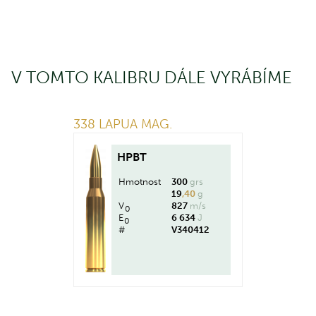
V TOMTO KALIBRU DÁLE VYRÁBÍME
338 LAPUA MAG.
HPBT
Hmotnost
300
grs
19
,40
g
V
827
m/s
0
E
6 634
J
0
#
V340412