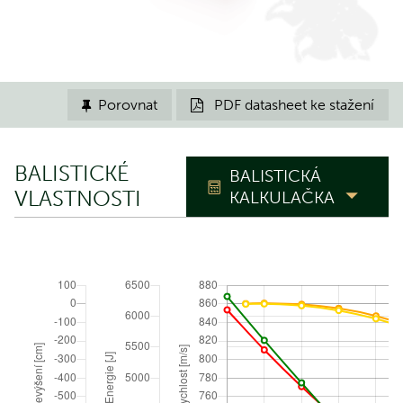
Porovnat
PDF datasheet ke stažení


BALISTICKÉ
BALISTICKÁ
VLASTNOSTI
KALKULAČKA
TRAJEKTORIE
Nástřelná
m
vzdálenost
Polohový úhel
°