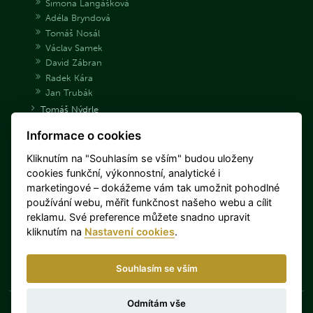
Simona Langášková
Adéla Bryndová
Tomáš Nosál
Václav Samek
David Zábran
Radek Kára
Jan Trubák
Tomáš Nýdrle
Jakub Tomeček
Informace o cookies
Archiv střelců
Danka Barteková
Kliknutím na "Souhlasím se vším" budou uloženy
Libuše Jahodová
cookies funkční, výkonnostní, analytické i
Jan Sychra
marketingové – dokážeme vám tak umožnit pohodlné
Daniel Korčák
používání webu, měřit funkčnost našeho webu a cílit
Miloš Slavíček
reklamu. Své preference můžete snadno upravit
Barbora Šumová
kliknutím na
Nastavení cookies
.
Jaroslav Lang
Miroslav Lidinský
Souhlasím se vším
Lenka Hořejší
Odmítám vše