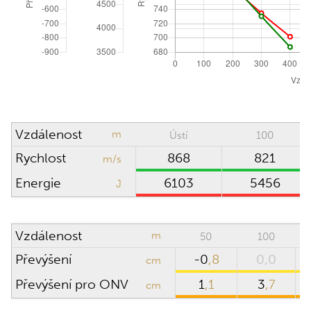
ATMOSFERICKÉ PODMÍNKY
Obnovit na ICAO
Absolutní tlak
hPa (mbar)
Směr větru
hodin
Hustotní výška
0
m
Vzdálenost
m
Ústí
100
Rychlost větru
m/s
Rychlost
868
821
m/s
Teplota
°C
Energie
6103
5456
J
Vlhkost
%
Vzdálenost
m
50
100
Převýšení
-0
,8
0,0
PUŠKOHLED
cm
Převýšení pro ONV
1
,1
3
,7
cm
Výška puškohledu
cm
nad osou hlavně