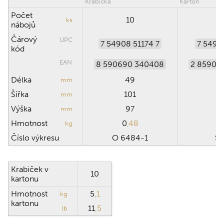
Krabička
Karton
Počet
10
ks
nábojů
Čárový
UPC
7 54908 51174 7
7 5490
kód
EAN
8 590690 340408
2 85906
Délka
49
mm
Šířka
101
mm
Výška
97
mm
Hmotnost
0
,48
kg
Číslo výkresu
O 6484-1
SB
Krabiček v
10
kartonu
Hmotnost
5
,1
kg
kartonu
11
,5
lb