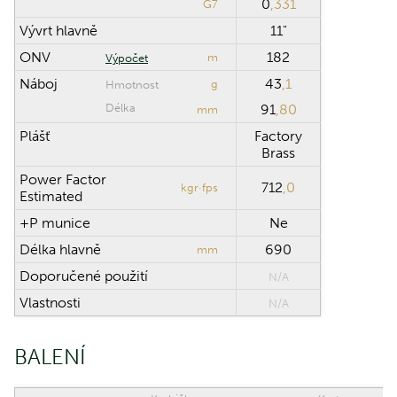
0
,331
G7
Vývrt hlavně
11"
ONV
182
m
Výpočet
Náboj
43
,1
g
Hmotnost
Délka
91
,80
mm
Plášť
Factory
Brass
Power Factor
712
,0
kgr·fps
Estimated
+P munice
Ne
Délka hlavně
690
mm
Doporučené použití
N/A
Vlastnosti
N/A
BALENÍ