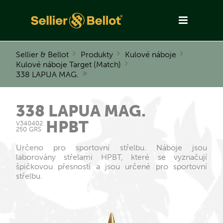
Sellier & Bellot
Produkty
Kulové náboje
Kulové náboje Target (Match)
338 LAPUA MAG.
338 LAPUA MAG.
HPBT
V340402
250 GRS
Určeno pro sportovní střelbu. Náboje jsou
laborovány střelami HPBT, které se vyznačují
špičkovou přesností a jsou určené pro sportovní
střelbu.