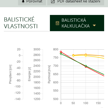
Porovnat
PDF datasheet ke stažení


BALISTICKÉ
BALISTICKÁ
VLASTNOSTI
KALKULAČKA
TRAJEKTORIE
Nástřelná
m
vzdálenost
Polohový úhel
°
ATMOSFERICKÉ PODMÍNKY
Obnovit na ICAO
Absolutní tlak
hPa (mbar)