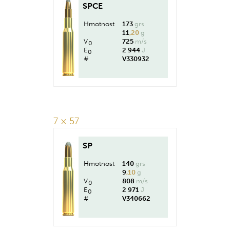
SPCE
Hmotnost
173
grs
11
,20
g
V
725
m/s
0
E
2 944
J
0
#
V330932
7 × 57
SP
Hmotnost
140
grs
9
,10
g
V
808
m/s
0
E
2 971
J
0
#
V340662