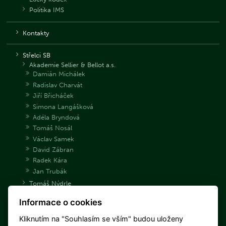
Politika IMS
Kontakty
Střelci SB
Akademie Sellier & Bellot a.s.
Damián Michálek
Radislav Charvát
Jiří Břicháček
Simona Langášková
Adéla Bryndová
Tomáš Nosál
Václav Samek
David Zábran
Radek Kára
Jan Trubák
Tomáš Nýdrle
Jakub Tomeček
Informace o cookies
Archiv střelců
Danka Barteková
Kliknutím na "Souhlasím se vším" budou uloženy
Libuše Jahodová