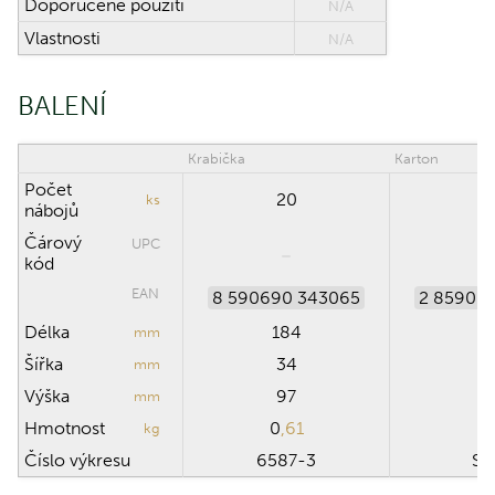
Doporučené použití
N/A
Vlastnosti
N/A
BALENÍ
Krabička
Karton
Počet
20
ks
nábojů
Čárový
UPC
kód
EAN
8 590690 343065
2 85906
Délka
184
mm
Šířka
34
mm
Výška
97
mm
Hmotnost
0
,61
kg
Číslo výkresu
6587-3
SB