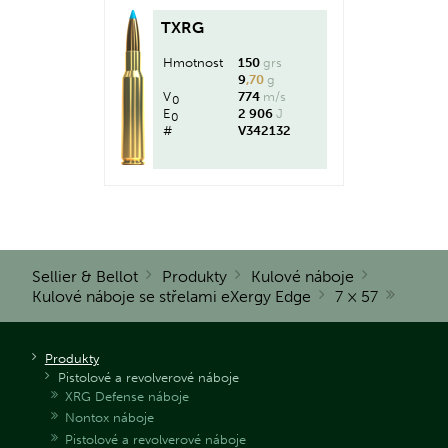
TXRG
Hmotnost
150
grs
9
,70
g
V
774
m/s
0
E
2 906
J
0
#
V342132
Sellier & Bellot
Produkty
Kulové náboje
Kulové náboje se střelami eXergy Edge
7 × 57
Produkty
Pistolové a revolverové náboje
XRG Defense náboje
Nontox náboje
Pistolové a revolverové náboje