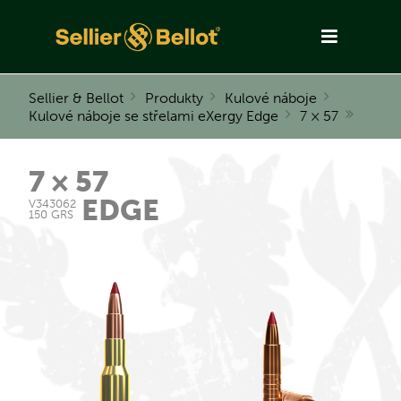
Sellier & Bellot
Produkty
Kulové náboje
Kulové náboje se střelami eXergy Edge
7 × 57
7 × 57
EDGE
V343062
150 GRS