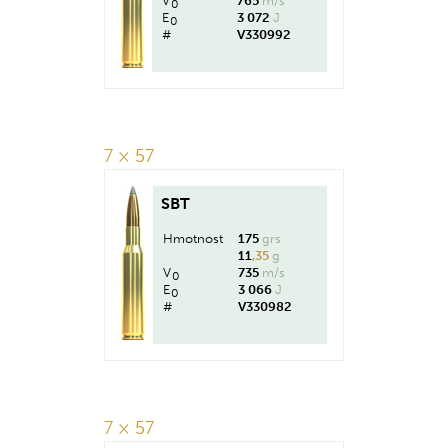
V
765
m/s
0
E
3 072
J
0
#
V330992
7 × 57
SBT
Hmotnost
175
grs
11
,35
g
V
735
m/s
0
E
3 066
J
0
#
V330982
7 × 57