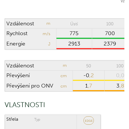
Směr větru
hodin
Hustotní výška
0
m
Vzdálenost
m
Ústí
100
Rychlost větru
m/s
Rychlost
775
700
m/s
Teplota
°C
Energie
2913
2379
J
Vlhkost
%
Vzdálenost
m
50
100
Převýšení
-0
,2
0,0
PUŠKOHLED
cm
Převýšení pro ONV
1
,7
3
,8
cm
Výška puškohledu
cm
nad osou hlavně
VLASTNOSTI
Klik puškohledu
Střela
Typ
EDGE
ROZSAH VÝPOČTU