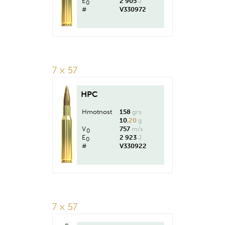
E
2 905
J
0
#
V330972
7 × 57
HPC
Hmotnost
158
grs
10
,20
g
V
757
m/s
0
E
2 923
J
0
#
V330922
7 × 57