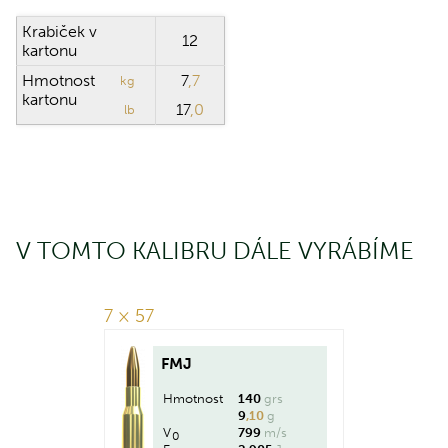
Krabiček v
12
kartonu
Hmotnost
7
,7
kg
kartonu
17
,0
lb
V TOMTO KALIBRU DÁLE VYRÁBÍME
7 × 57
FMJ
Hmotnost
140
grs
9
,10
g
V
799
m/s
0