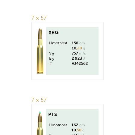
7 × 57
XRG
Hmotnost
158
grs
10
,20
g
V
757
m/s
0
E
2 923
J
0
#
V342562
7 × 57
PTS
Hmotnost
162
grs
10
,50
g