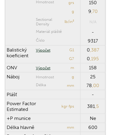
Hmotnost
150
grs
9
,70
Maximální
g
m
vzdálenost
Sectional
lb/in²
N/A
Density
Krok výpočtu
m
Materiál pláště
-
Číslo
9317
Balistický
0
,387
G1
Výpočet
Obnovit
koeficient
0
,195
G7
ONV
158
m
Výpočet
Náboj
25
g
Hmotnost
Délka
78
,00
mm
Plášť
-
Power Factor
381
,5
kgr·fps
Estimated
+P munice
Ne
Délka hlavně
600
mm