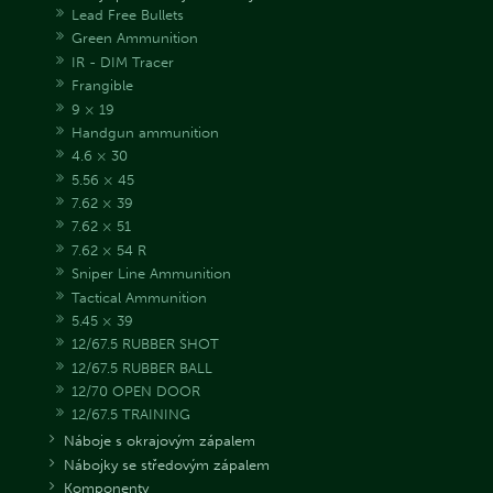
Lead Free Bullets
Green Ammunition
IR - DIM Tracer
Frangible
9 × 19
Handgun ammunition
4.6 × 30
5.56 × 45
7.62 × 39
7.62 × 51
7.62 × 54 R
Sniper Line Ammunition
Tactical Ammunition
5.45 × 39
12/67.5 RUBBER SHOT
12/67.5 RUBBER BALL
12/70 OPEN DOOR
12/67.5 TRAINING
Náboje s okrajovým zápalem
Nábojky se středovým zápalem
Komponenty