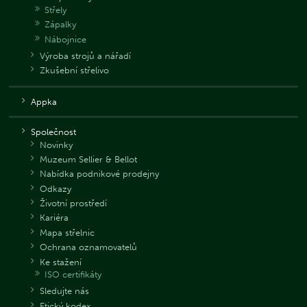
Střely
Zápalky
Nábojnice
Výroba strojů a nářadí
Zkušební střelivo
Appka
Společnost
Novinky
Muzeum Sellier & Bellot
Nabídka podnikové prodejny
Odkazy
Životní prostředí
Kariéra
Mapa střelnic
Ochrana oznamovatelů
Ke stažení
ISO certifikáty
Sledujte nás
Etický kodex