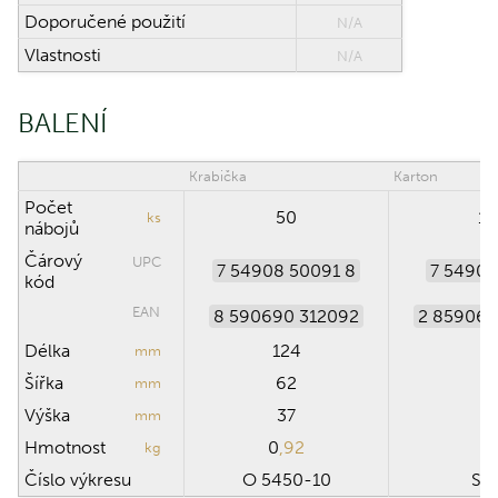
Doporučené použití
N/A
Vlastnosti
N/A
BALENÍ
Krabička
Karton
Počet
50
1
ks
nábojů
Čárový
UPC
7 54908 50091 8
7 54908
kód
EAN
8 590690 312092
2 859069
Délka
124
1
mm
Šířka
62
2
mm
Výška
37
2
mm
Hmotnost
0
,92
1
kg
Číslo výkresu
O 5450-10
SB