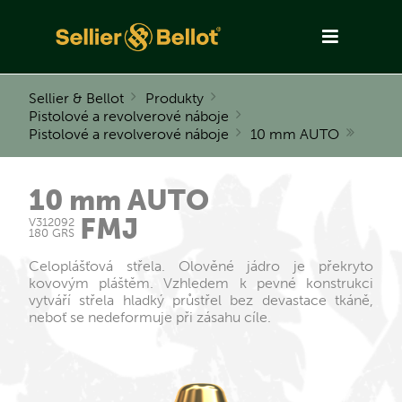
Sellier & Bellot
Produkty
Pistolové a revolverové náboje
Pistolové a revolverové náboje
10 mm AUTO
10 mm AUTO
FMJ
V312092
180 GRS
Celoplášťová střela. Olověné jádro je překryto
kovovým pláštěm. Vzhledem k pevné konstrukci
vytváří střela hladký průstřel bez devastace tkáně,
neboť se nedeformuje při zásahu cíle.