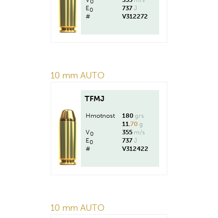
0
E
737
J
0
#
V312272
10 mm AUTO
TFMJ
Hmotnost
180
grs
11
,70
g
V
355
m/s
0
E
737
J
0
#
V312422
10 mm AUTO