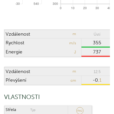
Vzdálenost
m
Ústí
Rychlost
355
m/s
Energie
737
J
Vzdálenost
m
12,5
Převýšení
-0
,1
cm
VLASTNOSTI
Střela
Typ
FMJ