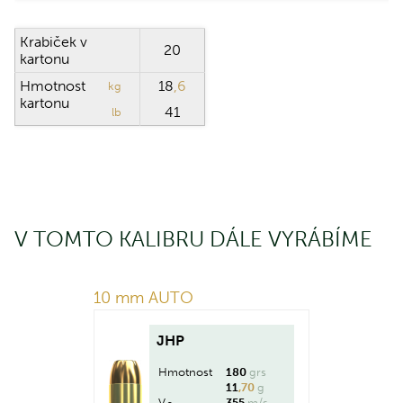
Krabiček v
20
kartonu
Hmotnost
18
,6
kg
kartonu
41
lb
V TOMTO KALIBRU DÁLE VYRÁBÍME
10 mm AUTO
JHP
Hmotnost
180
grs
11
,70
g
V
355
m/s