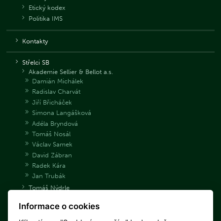
Etický kodex
Politika IMS
Kontakty
Střelci SB
Akademie Sellier & Bellot a.s.
Damián Michálek
Radislav Charvát
Jiří Břicháček
Simona Langášková
Adéla Bryndová
Tomáš Nosál
Václav Samek
David Zábran
Radek Kára
Jan Trubák
Tomáš Nýdrle
Jakub Tomeček
Informace o cookies
Archiv střelců
Danka Barteková