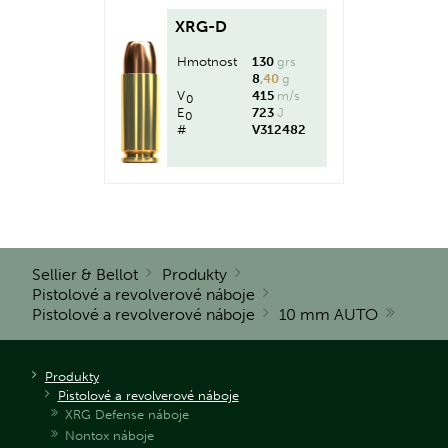
XRG-D
Hmotnost
130
grs
8
,40
g
V
415
m/s
0
E
723
J
0
#
V312482
Sellier & Bellot
Produkty
Pistolové a revolverové náboje
Pistolové a revolverové náboje
10 mm AUTO
Produkty
Pistolové a revolverové náboje
XRG Defense náboje
Nontox náboje