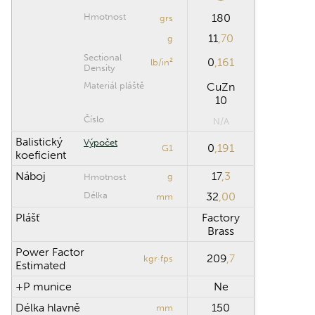
Hmotnost
180
grs
11
,70
g
Sectional
0
,161
lb/in²
Density
Materiál pláště
CuZn
10
Číslo
N/A
Balistický
Výpočet
0
,191
G1
koeficient
Náboj
17
,3
g
Hmotnost
Délka
32
,00
mm
Plášť
Factory
Brass
Power Factor
209
,7
kgr·fps
Estimated
+P munice
Ne
Délka hlavně
150
mm