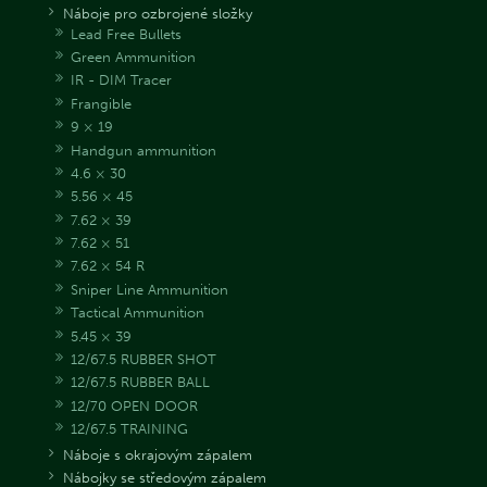
Náboje pro ozbrojené složky
Lead Free Bullets
Green Ammunition
IR - DIM Tracer
Frangible
9 × 19
Handgun ammunition
4.6 × 30
5.56 × 45
7.62 × 39
7.62 × 51
7.62 × 54 R
Sniper Line Ammunition
Tactical Ammunition
5.45 × 39
12/67.5 RUBBER SHOT
12/67.5 RUBBER BALL
12/70 OPEN DOOR
12/67.5 TRAINING
Náboje s okrajovým zápalem
Nábojky se středovým zápalem