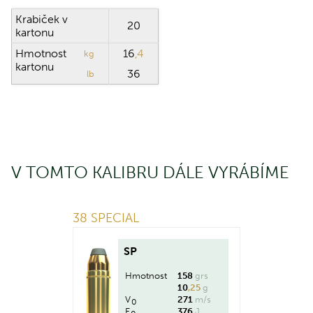
Krabiček v
20
kartonu
Hmotnost
16
,4
kg
kartonu
36
lb
V TOMTO KALIBRU DÁLE VYRÁBÍME
38 SPECIAL
SP
Hmotnost
158
grs
10
,25
g
V
271
m/s
0
E
376
J