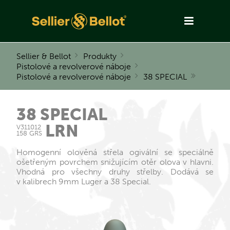
Sellier & Bellot
Produkty
Pistolové a revolverové náboje
Pistolové a revolverové náboje
38 SPECIAL
38 SPECIAL
LRN
V311012
158 GRS
Homogenní olověná střela ogivální se speciálně
ošetřeným povrchem snižujícím otěr olova v hlavni.
Vhodná pro všechny druhy střelby. Dodává se
v kalibrech 9 mm Luger a 38 Special.