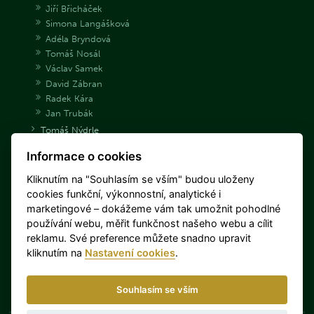
Jiří Břicháček
Simona Langášková
Adéla Bryndová
Tomáš Nosál
Václav Samek
David Zábran
Radek Kára
Jan Trubák
Tomáš Nýdrle
Jakub Tomeček
Informace o cookies
Archiv střelců
Danka Barteková
Kliknutím na "Souhlasím se vším" budou uloženy
Libuše Jahodová
cookies funkční, výkonnostní, analytické i
Jan Sychra
marketingové – dokážeme vám tak umožnit pohodlné
Daniel Korčák
používání webu, měřit funkčnost našeho webu a cílit
Miloš Slavíček
reklamu. Své preference můžete snadno upravit
Barbora Šumová
kliknutím na
Nastavení cookies
.
Jaroslav Lang
Miroslav Lidinský
Souhlasím se vším
Lenka Hořejší