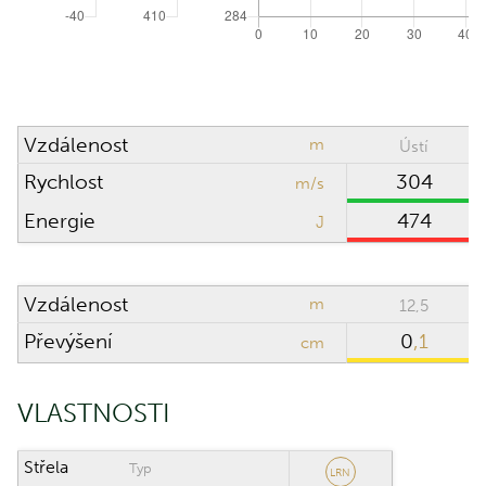
Vzdálenost
m
Ústí
Rychlost
304
m/s
Energie
474
J
Vzdálenost
m
12,5
Převýšení
0
,1
cm
VLASTNOSTI
Střela
Typ
LRN