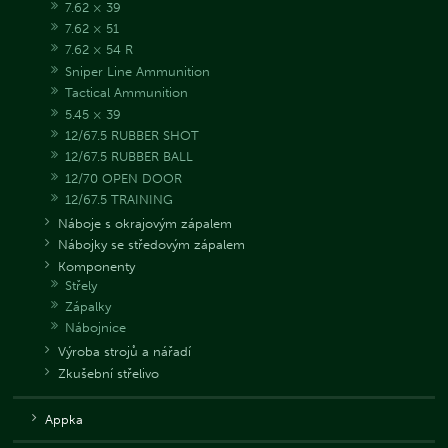
7.62 × 39
7.62 × 51
7.62 × 54 R
Sniper Line Ammunition
Tactical Ammunition
5.45 × 39
12/67.5 RUBBER SHOT
12/67.5 RUBBER BALL
12/70 OPEN DOOR
12/67.5 TRAINING
Náboje s okrajovým zápalem
Nábojky se středovým zápalem
Komponenty
Střely
Zápalky
Nábojnice
Výroba strojů a nářadí
Zkušební střelivo
Appka