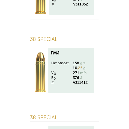
0
#
V311052
38 SPECIAL
FMJ
Hmotnost
158
grs
10
,25
g
V
271
m/s
0
E
376
J
0
#
V311412
38 SPECIAL