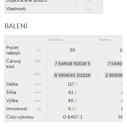
Doporučené použití
N/A
Vlastnosti
N/A
BALENÍ
Krabička
Karton
Počet
50
10
ks
nábojů
Čárový
UPC
7 54908 50018 5
7 54908 
kód
EAN
8 590690 311019
2 859069 
Délka
117
,5
15
mm
Šířka
61
,5
26
mm
Výška
40
,5
22
mm
Hmotnost
0
,81
16
kg
Číslo výkresu
O 6457-1
SB 