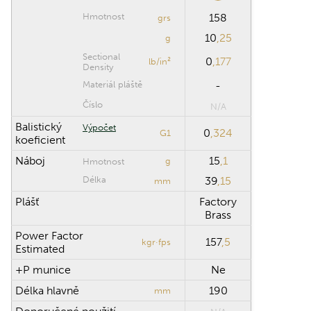
Hmotnost
158
grs
10
,25
g
Sectional
0
,177
lb/in²
Density
Materiál pláště
-
Číslo
N/A
Balistický
Výpočet
0
,324
G1
koeficient
Náboj
15
,1
g
Hmotnost
Délka
39
,15
mm
Plášť
Factory
Brass
Power Factor
157
,5
kgr·fps
Estimated
+P munice
Ne
Délka hlavně
190
mm