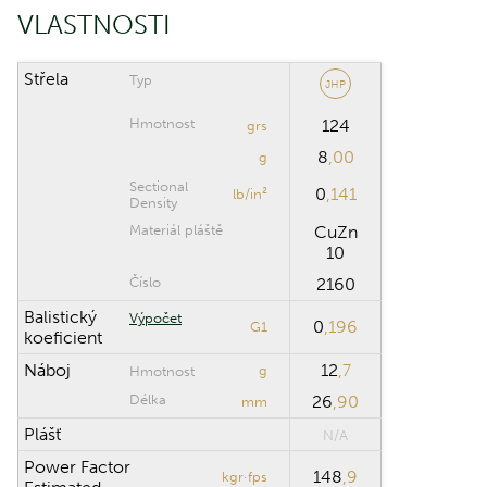
VLASTNOSTI
Střela
Typ
JHP
Hmotnost
124
grs
8
,00
g
Sectional
0
,141
lb/in²
Density
Materiál pláště
CuZn
10
Číslo
2160
Balistický
Výpočet
0
,196
G1
koeficient
Náboj
12
,7
g
Hmotnost
Délka
26
,90
mm
Plášť
N/A
Power Factor
148
,9
kgr·fps