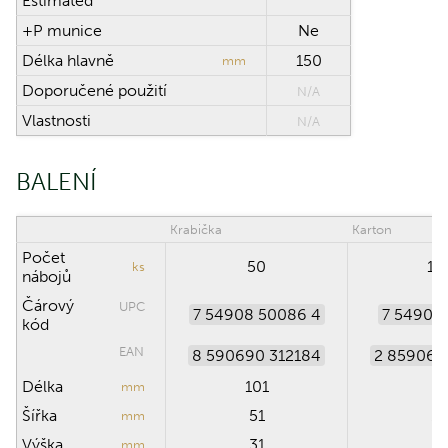
Estimated
+P munice
Ne
Délka hlavně
150
mm
Doporučené použití
N/A
Vlastnosti
N/A
BALENÍ
Krabička
Karton
Počet
50
10
ks
nábojů
Čárový
UPC
7 54908 50086 4
7 54908
kód
EAN
8 590690 312184
2 859069
Délka
101
1
mm
Šířka
51
2
mm
Výška
31
1
mm