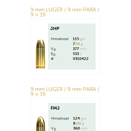
9 mm LUGER / 9 mm PARA /
9 × 19
JHP
Hmotnost
115
grs
7
,50
g
V
377
m/s
0
E
533
J
0
#
V310422
9 mm LUGER / 9 mm PARA /
9 × 19
FMJ
Hmotnost
124
grs
8
,00
g
V
360
m/s
0