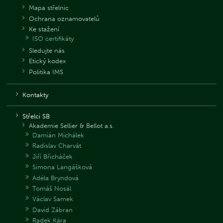
Mapa střelnic
Ochrana oznamovatelů
Ke stažení
ISO certifikáty
Sledujte nás
Etický kodex
Politika IMS
Kontakty
Střelci SB
Akademie Sellier & Bellot a.s.
Damián Michálek
Radislav Charvát
Jiří Břicháček
Simona Langášková
Adéla Bryndová
Tomáš Nosál
Václav Samek
David Zábran
Radek Kára