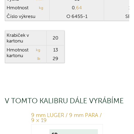
Hmotnost
0
,64
13
kg
Číslo výkresu
O 6455-1
SB 
Krabiček v
20
kartonu
Hmotnost
13
kg
kartonu
29
lb
V TOMTO KALIBRU DÁLE VYRÁBÍME
9 mm LUGER / 9 mm PARA /
9 × 19