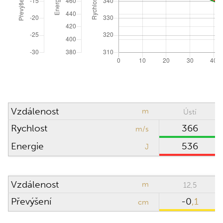
Vzdálenost
m
Ústí
Rychlost
366
m/s
Energie
536
J
Vzdálenost
m
12,5
Převýšení
-0
,1
cm