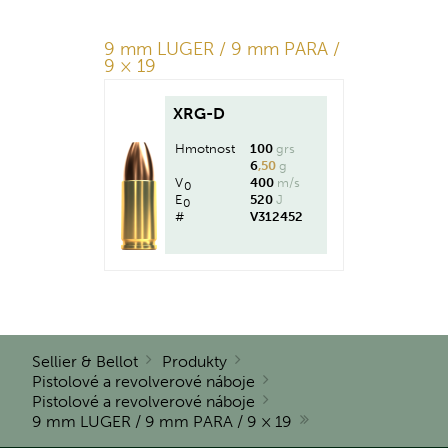
9 mm LUGER / 9 mm PARA /
9 × 19
XRG-D
Hmotnost
100
grs
6
,50
g
V
400
m/s
0
E
520
J
0
#
V312452
Sellier & Bellot
Produkty
Pistolové a revolverové náboje
Pistolové a revolverové náboje
9 mm LUGER / 9 mm PARA / 9 × 19