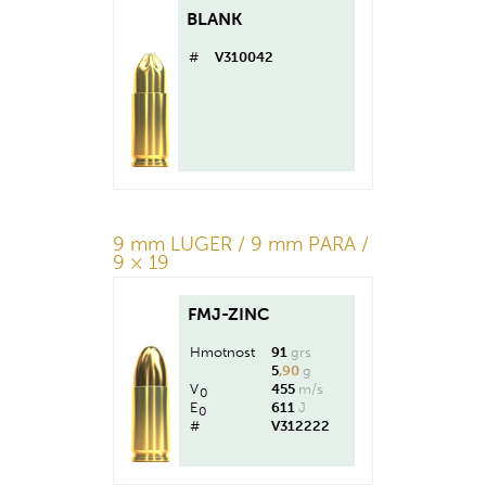
BLANK
#
V310042
9 mm LUGER / 9 mm PARA /
9 × 19
FMJ-ZINC
Hmotnost
91
grs
5
,90
g
V
455
m/s
0
E
611
J
0
#
V312222