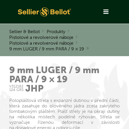
Sellier & Bellot
Produkty
Pistolové a revolverové náboje
Pistolové a revolverové náboje
9 mm LUGER / 9 mm PARA / 9 × 19
9 mm LUGER / 9 mm
PARA / 9 × 19
JHP
V312182
124 GRS
Poloplášťová střela s expanzní dutinou v přední části,
která zasahuje do olověného jádra zcela zakrytého
tombakovým pláštěm. Plášť střely je na okraji dutiny
na několika místech podélně rýhován. Střela se
vyznačuje řízenou deformací v závislosti
na dopadové energii a odporu cíle.