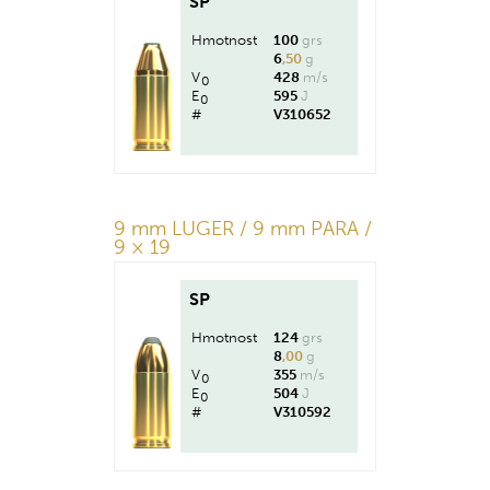
SP
Hmotnost
100
grs
6
,50
g
V
428
m/s
0
E
595
J
0
#
V310652
9 mm LUGER / 9 mm PARA /
9 × 19
SP
Hmotnost
124
grs
8
,00
g
V
355
m/s
0
E
504
J
0
#
V310592