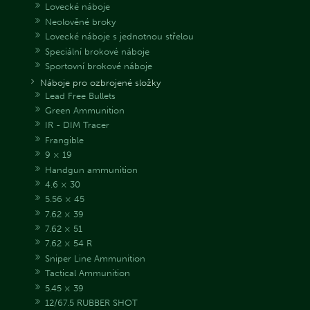
Lovecké náboje
Neolověné broky
Lovecké náboje s jednotnou střelou
Speciální brokové náboje
Sportovní brokové náboje
Náboje pro ozbrojené složky
Lead Free Bullets
Green Ammunition
IR - DIM Tracer
Frangible
9 × 19
Handgun ammunition
4.6 × 30
5.56 × 45
7.62 × 39
7.62 × 51
7.62 × 54 R
Sniper Line Ammunition
Tactical Ammunition
5.45 × 39
12/67.5 RUBBER SHOT