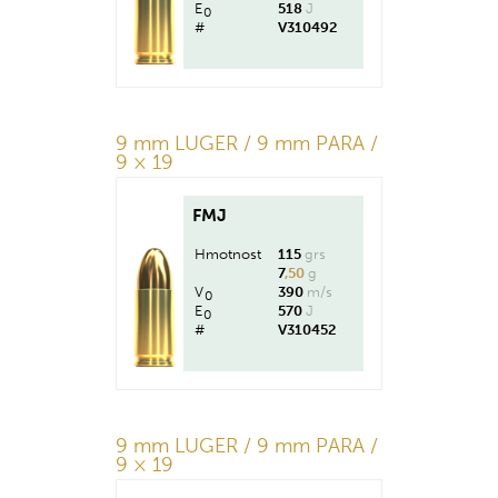
E
518
J
0
#
V310492
9 mm LUGER / 9 mm PARA /
9 × 19
FMJ
Hmotnost
115
grs
7
,50
g
V
390
m/s
0
E
570
J
0
#
V310452
9 mm LUGER / 9 mm PARA /
9 × 19