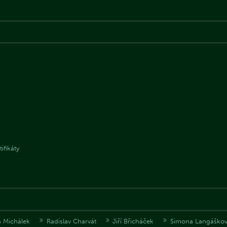
ifikáty
 Michálek
Radislav Charvát
Jiří Břicháček
Simona Langáško