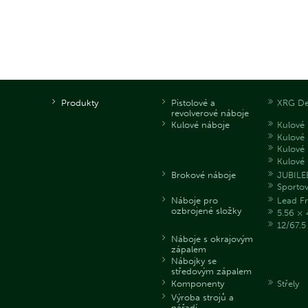
Produkty
Pistolové a
XRG De
revolverové náboje
Kulové náboje
Kulové 
Kulové
Kulové 
Kulové 
Brokové náboje
JUBILE
Sporto
Náboje pro
Lead Fr
ozbrojené složky
5.56 × 
12/67.
Náboje s okrajovým
zápalem
Nábojky se
středovým zápalem
Komponenty
Střely
Výroba strojů a
nářadí