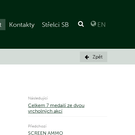
t
Kontakty
Střelci SB
EN
Zpět

Následující
Celkem 7 medailí ze dvou
vrcholných akcí
Předchozí
SCREEN AMMO