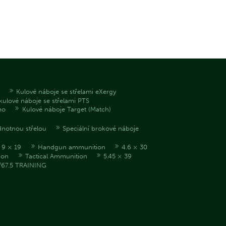
Kulové náboje se střelami eXergy
kulové náboje se střelami PTS
mo
Kulové náboje Target (Match)
dnotnou střelou
Speciální brokové náboje
9 × 19
Handgun ammunition
4.6 × 30
ion
Tactical Ammunition
5.45 × 39
/67.5 TRAINING