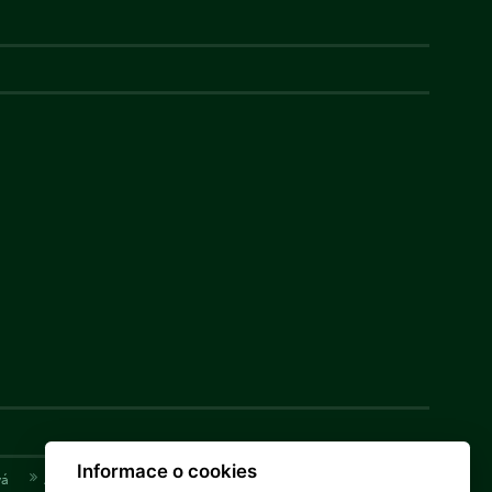
Informace o cookies
vá
Adéla Bryndová
Tomáš Nosál
Václav Samek