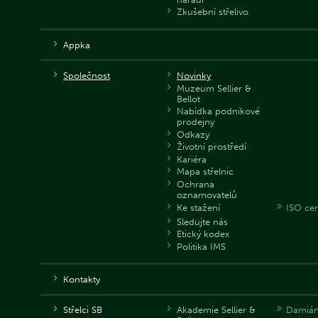
Zkušební střelivo
Appka
Společnost
Novinky
Muzeum Sellier &
Bellot
Nabídka podnikové
prodejny
Odkazy
Životní prostředí
Kariéra
Mapa střelnic
Ochrana
oznamovatelů
Ke stažení
ISO cert
Sledujte nás
Etický kodex
Politika IMS
Kontakty
Střelci SB
Akademie Sellier &
Damián