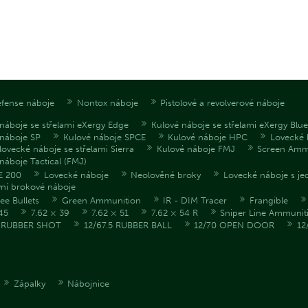
fense náboje
Nontox náboje
Pistolové a revolverové náboje
náboje se střelami eXergy Edge
Kulové náboje se střelami eXergy Blue
 náboje SP
Kulové náboje SPCE
Kulové náboje HPC
Lovecké 
lovecké náboje se střelami Sierra
Kulové náboje FMJ
Screen Am
náboje Tactical (FMJ)
E 200
Lovecké náboje
Neolověné broky
Lovecké náboje s je
vní brokové náboje
ee Bullets
Green Ammunition
IR - DIM Tracer
Frangible
45
7.62 × 39
7.62 × 51
7.62 × 54 R
Sniper Line Ammunit
5 RUBBER SHOT
12/67.5 RUBBER BALL
12/70 OPEN DOOR
12
Zápalky
Nábojnice