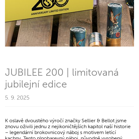
JUBILEE 200 | limitovaná
jubilejní edice
5. 9. 2025
K oslavě dvoustého výročí značky Sellier & Bellot jsme
znovu oživili jednu z nejikoničtějších kapitol naší historie
– legendární brokovnicový náboj s motivem letící
kachny. Tento plnobarevný náboj, původně vyrobený