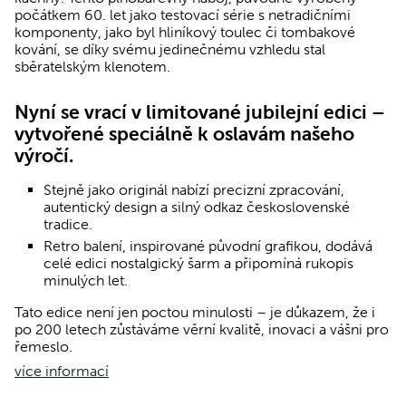
počátkem 60. let jako testovací série s netradičními
komponenty, jako byl hliníkový toulec či tombakové
kování, se díky svému jedinečnému vzhledu stal
sběratelským klenotem.
Nyní se vrací v limitované jubilejní edici –
vytvořené speciálně k oslavám našeho
výročí.
Stejně jako originál nabízí precizní zpracování,
autentický design a silný odkaz československé
tradice.
Retro balení, inspirované původní grafikou, dodává
celé edici nostalgický šarm a připomíná rukopis
minulých let.
Tato edice není jen poctou minulosti – je důkazem, že i
po 200 letech zůstáváme věrní kvalitě, inovaci a vášni pro
řemeslo.
více informací