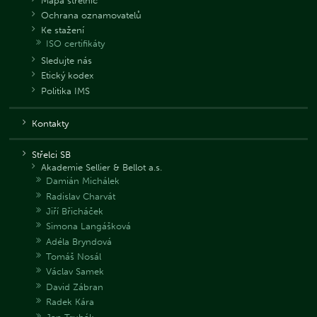
Mapa střelnic
Ochrana oznamovatelů
Ke stažení
ISO certifikáty
Sledujte nás
Etický kodex
Politika IMS
Kontakty
Střelci SB
Akademie Sellier & Bellot a.s.
Damián Michálek
Radislav Charvát
Jiří Břicháček
Simona Langášková
Adéla Bryndová
Tomáš Nosál
Václav Samek
David Zábran
Radek Kára