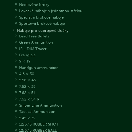
Neolověné broky
Lovecké náboje s jednotnou střelou
Speciální brokové náboje
Sportovní brokové náboje
Náboje pro ozbrojené složky
Lead Free Bullets
Green Ammunition
IR - DIM Tracer
Frangible
9 × 19
Handgun ammunition
4.6 × 30
5.56 × 45
7.62 × 39
7.62 × 51
7.62 × 54 R
Sniper Line Ammunition
Tactical Ammunition
5.45 × 39
12/67.5 RUBBER SHOT
12/67.5 RUBBER BALL