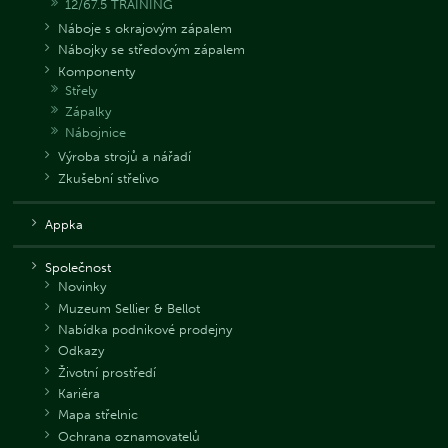
12/67.5 TRAINING
Náboje s okrajovým zápalem
Nábojky se středovým zápalem
Komponenty
Střely
Zápalky
Nábojnice
Výroba strojů a nářadí
Zkušební střelivo
Appka
Společnost
Novinky
Muzeum Sellier & Bellot
Nabídka podnikové prodejny
Odkazy
Životní prostředí
Kariéra
Mapa střelnic
Ochrana oznamovatelů