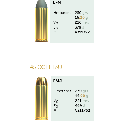
LFN
Hmotnost
250
grs
16
,20
g
V
216
m/s
0
E
378
J
0
#
V311792
45 COLT FMJ
FMJ
Hmotnost
230
grs
14
,90
g
V
251
m/s
0
E
469
J
0
#
V311762