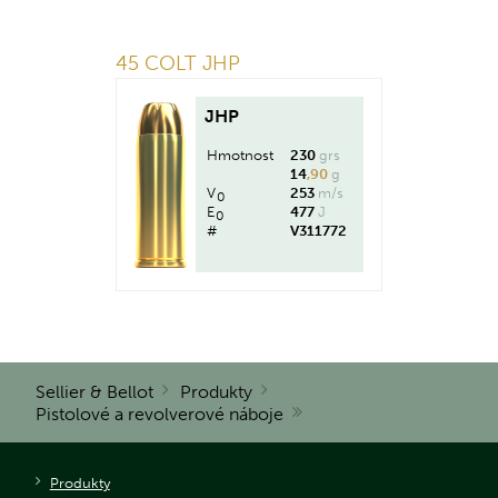
45 COLT JHP
JHP
Hmotnost
230
grs
14
,90
g
V
253
m/s
0
E
477
J
0
#
V311772
Sellier & Bellot
Produkty
Pistolové a revolverové náboje
Produkty