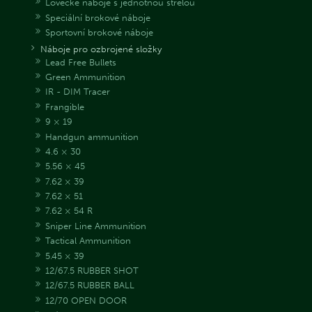
Lovecké náboje s jednotnou střelou
Speciální brokové náboje
Sportovní brokové náboje
Náboje pro ozbrojené složky
Lead Free Bullets
Green Ammunition
IR - DIM Tracer
Frangible
9 × 19
Handgun ammunition
4.6 × 30
5.56 × 45
7.62 × 39
7.62 × 51
7.62 × 54 R
Sniper Line Ammunition
Tactical Ammunition
5.45 × 39
12/67.5 RUBBER SHOT
12/67.5 RUBBER BALL
12/70 OPEN DOOR