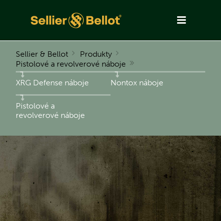
Sellier & Bellot
Produkty
Pistolové a revolverové náboje
XRG Defense náboje
Nontox náboje
Pistolové a
revolverové náboje