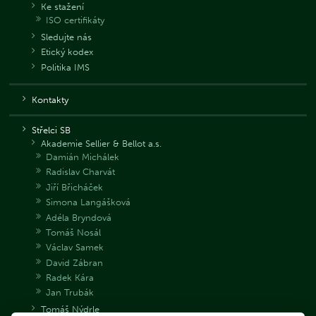
Ke stažení
ISO certifikáty
Sledujte nás
Etický kodex
Politika IMS
Kontakty
Střelci SB
Akademie Sellier & Bellot a.s.
Damián Michálek
Radislav Charvát
Jiří Břicháček
Simona Langášková
Adéla Bryndová
Tomáš Nosál
Václav Samek
David Zábran
Radek Kára
Jan Trubák
Tomáš Nýdrle