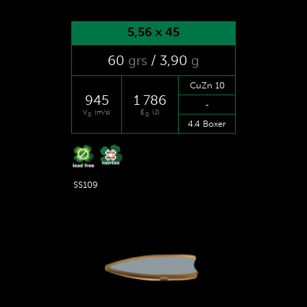
5,56 × 45
60
grs
/ 3
,90
g
CuZn 10
945
1 786
-
V
(m/s)
E
(J)
0
0
4.4 Boxer
SS109