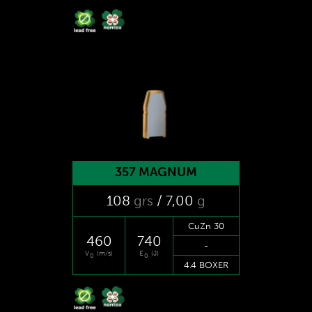
357 MAGNUM
108
grs
/ 7
,00
g
CuZn 30
460
740
-
V
(m/s)
E
(J)
0
0
4.4 BOXER