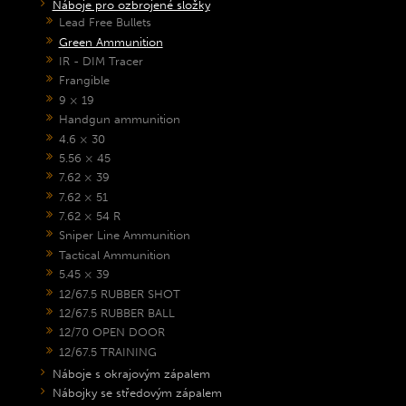
Náboje pro ozbrojené složky
Lead Free Bullets
Green Ammunition
IR - DIM Tracer
Frangible
9 × 19
Handgun ammunition
4.6 × 30
5.56 × 45
7.62 × 39
7.62 × 51
7.62 × 54 R
Sniper Line Ammunition
Tactical Ammunition
5.45 × 39
12/67.5 RUBBER SHOT
12/67.5 RUBBER BALL
12/70 OPEN DOOR
12/67.5 TRAINING
Náboje s okrajovým zápalem
Nábojky se středovým zápalem