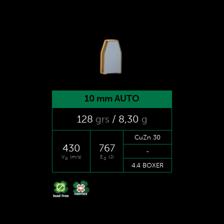
10 mm AUTO
128
grs
/ 8
,30
g
CuZn 30
430
767
-
V
(m/s)
E
(J)
0
0
4.4 BOXER