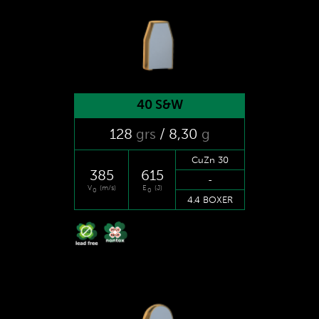
40 S&W
128
grs
/ 8
,30
g
CuZn 30
385
615
-
V
(m/s)
E
(J)
0
0
4.4 BOXER