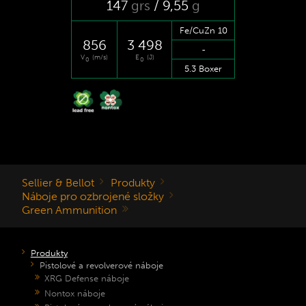
147
grs
/ 9
,55
g
Fe/CuZn 10
856
3 498
-
V
(m/s)
E
(J)
0
0
5.3 Boxer
Sellier & Bellot
Produkty
Náboje pro ozbrojené složky
Green Ammunition
Produkty
Pistolové a revolverové náboje
XRG Defense náboje
Nontox náboje