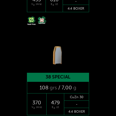
-
V
(m/s)
E
(J)
0
0
4.4 BOXER
38 SPECIAL
108
grs
/ 7
,00
g
CuZn 30
370
479
-
V
(m/s)
E
(J)
0
0
4.4 BOXER