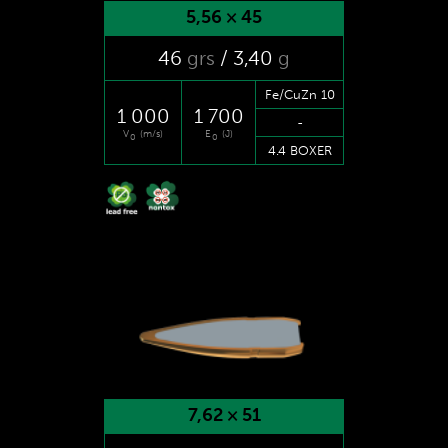
5,56 × 45
46
grs
/ 3
,40
g
Fe/CuZn 10
1 000
1 700
-
V
(m/s)
E
(J)
0
0
4.4 BOXER
7,62 × 51