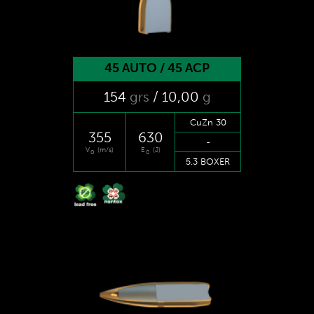
45 AUTO / 45 ACP
154
grs
/ 10
,00
g
CuZn 30
355
630
-
V
(m/s)
E
(J)
0
0
5.3 BOXER