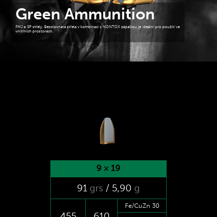
Green Ammunition
FMJ a SP střely. Bezolovnatá střela v kombinaci s NONTOX zápalkou je ideální pro použití ve
vnitřních prostorách.
9 × 19
91
grs
/ 5
,90
g
Fe/CuZn 30
455
610