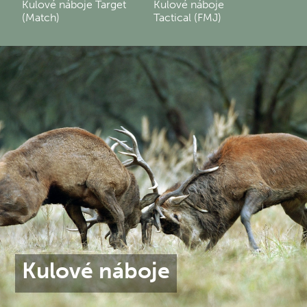
Kulové náboje Target
Kulové náboje
(Match)
Tactical (FMJ)
Kulové náboje