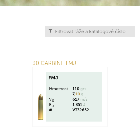
30 CARBINE FMJ
FMJ
Hmotnost
110
grs
7
,10
g
V
617
m/s
0
E
1 351
J
0
#
V332652