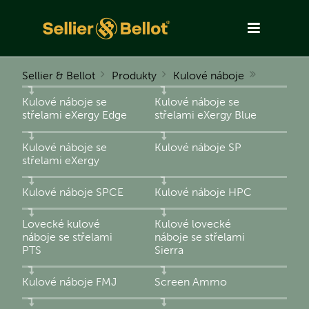
Sellier & Bellot
Produkty
Kulové náboje
Kulové náboje se
Kulové náboje se
střelami eXergy Edge
střelami eXergy Blue
Kulové náboje se
Kulové náboje SP
střelami eXergy
Kulové náboje SPCE
Kulové náboje HPC
Lovecké kulové
Kulové lovecké
náboje se střelami
náboje se střelami
PTS
Sierra
Kulové náboje FMJ
Screen Ammo