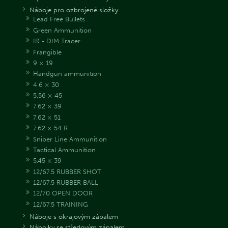
Náboje pro ozbrojené složky
Lead Free Bullets
Green Ammunition
IR - DIM Tracer
Frangible
9 × 19
Handgun ammunition
4.6 × 30
5.56 × 45
7.62 × 39
7.62 × 51
7.62 × 54 R
Sniper Line Ammunition
Tactical Ammunition
5.45 × 39
12/67.5 RUBBER SHOT
12/67.5 RUBBER BALL
12/70 OPEN DOOR
12/67.5 TRAINING
Náboje s okrajovým zápalem
Nábojky se středovým zápalem