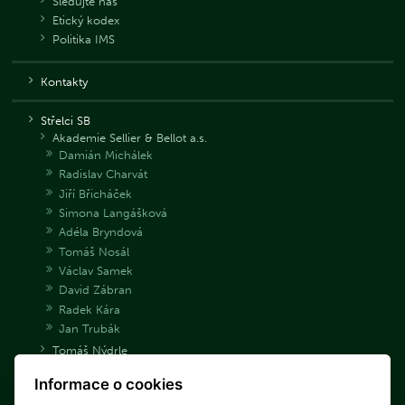
Sledujte nás
Etický kodex
Politika IMS
Kontakty
Střelci SB
Akademie Sellier & Bellot a.s.
Damián Michálek
Radislav Charvát
Jiří Břicháček
Simona Langášková
Adéla Bryndová
Tomáš Nosál
Václav Samek
David Zábran
Radek Kára
Jan Trubák
Tomáš Nýdrle
Jakub Tomeček
Informace o cookies
Archiv střelců