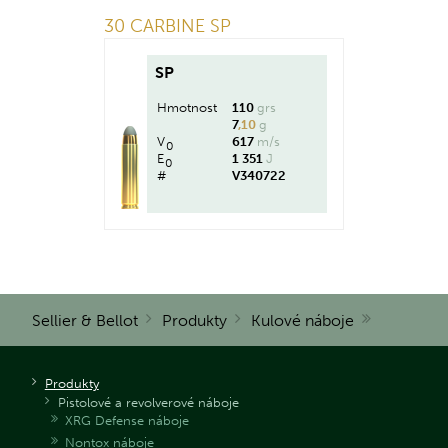
30 CARBINE SP
SP
Hmotnost
110
grs
7
,10
g
V
617
m/s
0
E
1 351
J
0
#
V340722
Sellier & Bellot
Produkty
Kulové náboje
Produkty
Pistolové a revolverové náboje
XRG Defense náboje
Nontox náboje