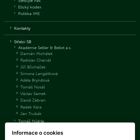
Sledujte nás
Etický kodex
Politika IMS
Kontakty
Střelci SB
Akademie Sellier & Bellot a.s.
Damián Michálek
Radislav Charvát
Jiří Břicháček
Simona Langášková
Adéla Bryndová
Tomáš Nosál
Václav Samek
David Zábran
Radek Kára
Jan Trubák
Tomáš Nýdrle
Jakub Tomeček
Informace o cookies
Archiv střelců