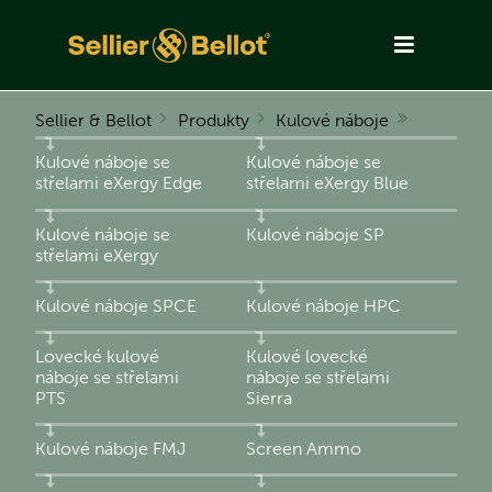
Sellier & Bellot
Produkty
Kulové náboje
Kulové náboje se
Kulové náboje se
střelami eXergy Edge
střelami eXergy Blue
Kulové náboje se
Kulové náboje SP
střelami eXergy
Kulové náboje SPCE
Kulové náboje HPC
Lovecké kulové
Kulové lovecké
náboje se střelami
náboje se střelami
PTS
Sierra
Kulové náboje FMJ
Screen Ammo