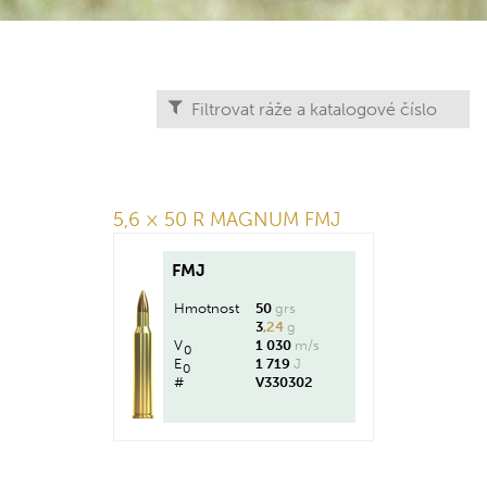
5,6 × 50 R MAGNUM FMJ
FMJ
Hmotnost
50
grs
3
,24
g
V
1 030
m/s
0
E
1 719
J
0
#
V330302