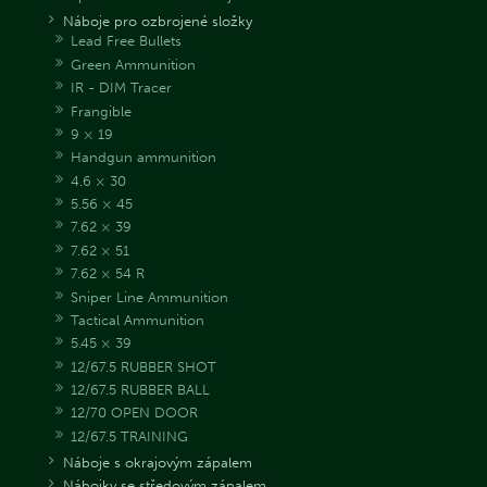
Náboje pro ozbrojené složky
Lead Free Bullets
Green Ammunition
IR - DIM Tracer
Frangible
9 × 19
Handgun ammunition
4.6 × 30
5.56 × 45
7.62 × 39
7.62 × 51
7.62 × 54 R
Sniper Line Ammunition
Tactical Ammunition
5.45 × 39
12/67.5 RUBBER SHOT
12/67.5 RUBBER BALL
12/70 OPEN DOOR
12/67.5 TRAINING
Náboje s okrajovým zápalem
Nábojky se středovým zápalem