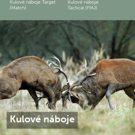
Kulové náboje Target
Kulové náboje
(Match)
Tactical (FMJ)
Kulové náboje