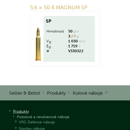
5,6 × 50 R MAGNUM SP
SP
Hmotnost
50
grs
3
,24
g
V
1 030
m/s
0
E
1 719
J
0
#
V330322
Sellier & Bellot
Produkty
Kulové náboje
Produkty
Pistolové a revolverové náboje
XRG Defense náboje
Nontox náboje