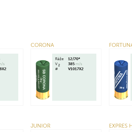
CORONA
FORTUN
6
Ráže
12/70*
m/s
V
385
m/s
2
8X2
#
V1017X2
JUNIOR
EXPRES 