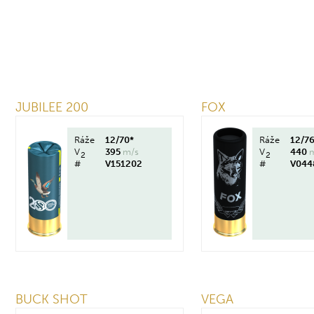
JUBILEE 200
FOX
Ráže
12/70*
Ráže
12/7
V
395
m/s
V
440
2
2
#
V151202
#
V044
BUCK SHOT
VEGA