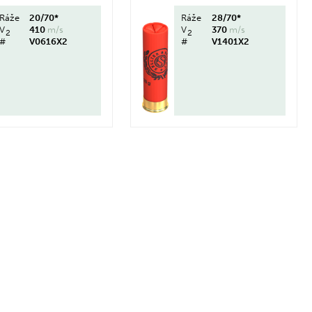
Ráže
20/70*
Ráže
28/70*
V
410
m/s
V
370
m/s
2
2
#
V0616X2
#
V1401X2