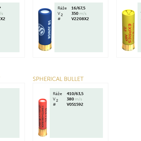
*
Ráže
16/67,5
/s
V
350
m/s
2
2X2
#
V2208X2
T
SPHERICAL BULLET
Ráže
410/63,5
V
380
m/s
2
#
V051592