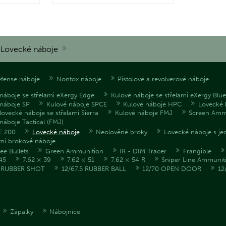
Lovecké náboje
fense náboje
Nontox náboje
Pistolové a revolverové náboje
náboje se střelami eXergy Edge
Kulové náboje se střelami eXergy Blue
 náboje SP
Kulové náboje SPCE
Kulové náboje HPC
Lovecké 
lovecké náboje se střelami Sierra
Kulové náboje FMJ
Screen Am
náboje Tactical (FMJ)
E 200
Lovecké náboje
Neolověné broky
Lovecké náboje s je
vní brokové náboje
ee Bullets
Green Ammunition
IR - DIM Tracer
Frangible
45
7.62 × 39
7.62 × 51
7.62 × 54 R
Sniper Line Ammunit
5 RUBBER SHOT
12/67.5 RUBBER BALL
12/70 OPEN DOOR
12
Zápalky
Nábojnice