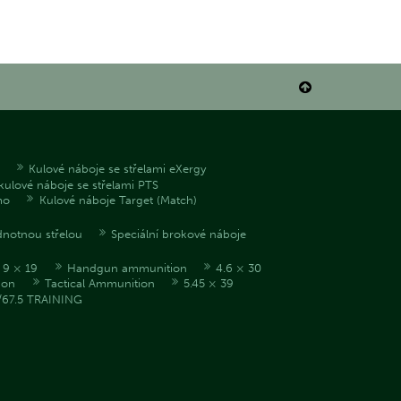

Kulové náboje se střelami eXergy
kulové náboje se střelami PTS
mo
Kulové náboje Target (Match)
dnotnou střelou
Speciální brokové náboje
9 × 19
Handgun ammunition
4.6 × 30
ion
Tactical Ammunition
5.45 × 39
/67.5 TRAINING