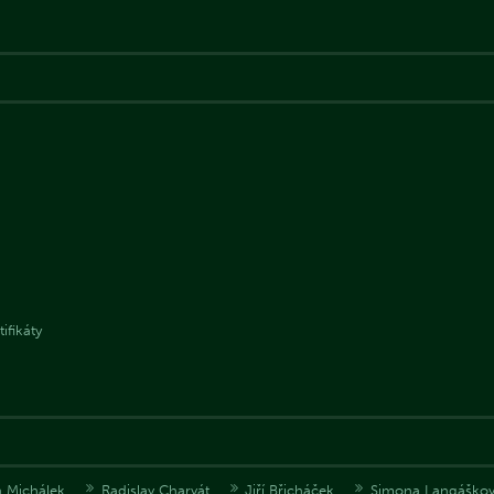
ifikáty
 Michálek
Radislav Charvát
Jiří Břicháček
Simona Langáško