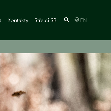
t
Kontakty
Střelci SB
EN