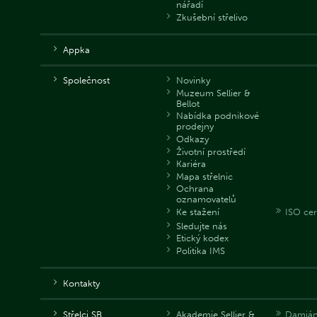
nářadí
Zkušební střelivo
Appka
Společnost
Novinky
Muzeum Sellier &
Bellot
Nabídka podnikové
prodejny
Odkazy
Životní prostředí
Kariéra
Mapa střelnic
Ochrana
oznamovatelů
Ke stažení
ISO cert
Sledujte nás
Etický kodex
Politika IMS
Kontakty
Střelci SB
Akademie Sellier &
Damián