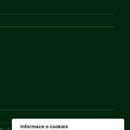
Informace o cookies
vá
Adéla Bryndová
Tomáš Nosál
Václav Samek