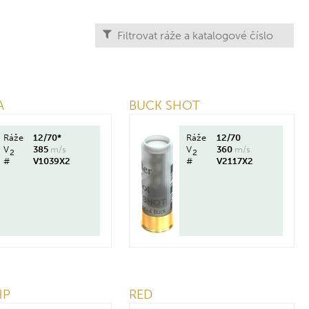
A
BUCK SHOT
Ráže
12/70*
Ráže
12/70
V
385
m/s
V
360
m/s
2
2
#
V1039X2
#
V2117X2
HP
RED