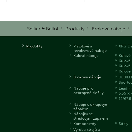
Sellier & Bellot
Produkty
Brokové náboje
Produkty
Pistolové a
XRG De
revolverové náboje
Kulové náboje
Kulové 
Kulové
Kulové 
Kulové 
Brokové náboje
JUBILE
Sporto
Náboje pro
Lead Fr
ozbrojené složky
5.56 × 
12/67.
Náboje s okrajovým
zápalem
Nábojky se
středovým zápalem
Komponenty
Střely
Výroba strojů a