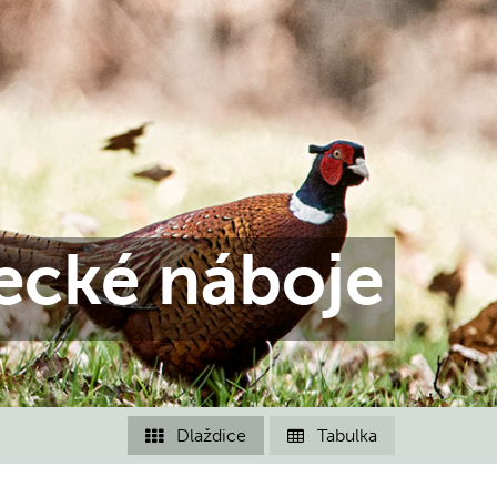
ecké náboje
Dlaždice
Tabulka

