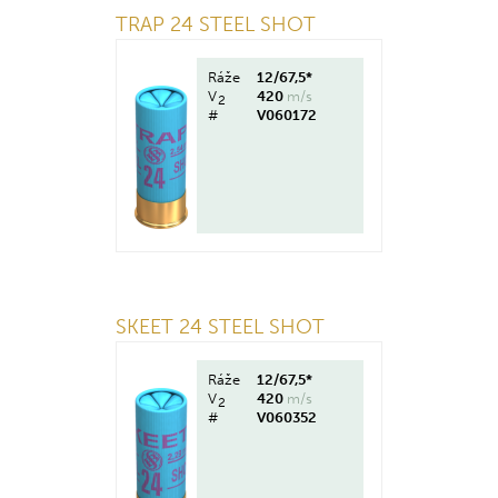
TRAP 24 STEEL SHOT
Ráže
12/67,5*
V
420
m/s
2
#
V060172
SKEET 24 STEEL SHOT
Ráže
12/67,5*
V
420
m/s
2
#
V060352