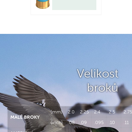
Velikost
broků
(mm)
2.0
2.25
2.4
2.5
2.7
MALÉ BROKY
(inch)
.08
.09
.095
.10
.11