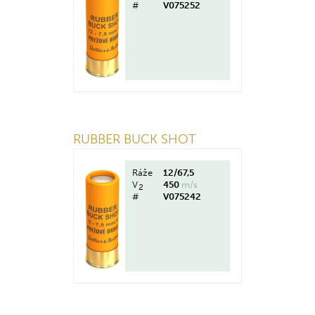
#
V075252
RUBBER BUCK SHOT
Ráže
12/67,5
V
450
m/s
2
#
V075242