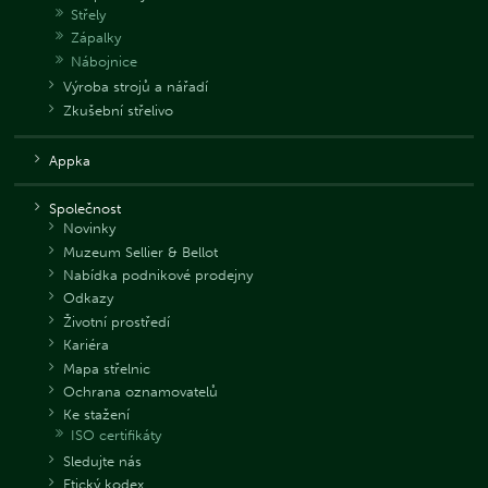
Střely
Zápalky
Nábojnice
Výroba strojů a nářadí
Zkušební střelivo
Appka
Společnost
Novinky
Muzeum Sellier & Bellot
Nabídka podnikové prodejny
Odkazy
Životní prostředí
Kariéra
Mapa střelnic
Ochrana oznamovatelů
Ke stažení
ISO certifikáty
Sledujte nás
Etický kodex