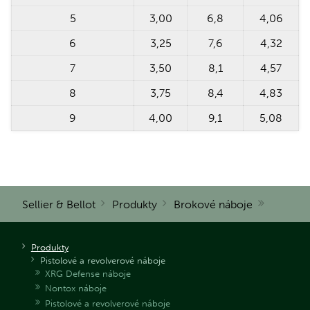
5
3,00
6,8
4,06
6
3,25
7,6
4,32
7
3,50
8,1
4,57
8
3,75
8,4
4,83
9
4,00
9,1
5,08
Sellier & Bellot
Produkty
Brokové náboje
Produkty
Pistolové a revolverové náboje
XRG Defense náboje
Nontox náboje
Pistolové a revolverové náboje