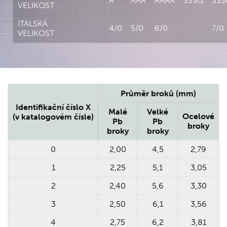
A
AAA
AAAA
SSSG
SSS
VELIKOST
ITALSKÁ
4/0
5/0
6/0
7/0
VELIKOST
Průměr broků (mm)
Identifikační číslo X
Malé
Velké
Ocelové
(v katalogovém čísle)
Pb
Pb
broky
broky
broky
0
2,00
4,5
2,79
1
2,25
5,1
3,05
2
2,40
5,6
3,30
3
2,50
6,1
3,56
4
2,75
6,2
3,81