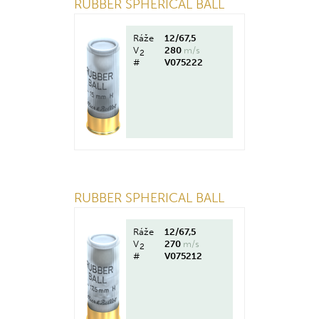
RUBBER SPHERICAL BALL
Ráže
12/67,5
V
280
m/s
2
#
V075222
RUBBER SPHERICAL BALL
Ráže
12/67,5
V
270
m/s
2
#
V075212