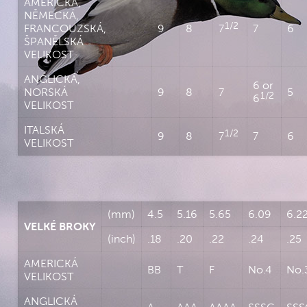
AMERICKÁ,
NĚMECKÁ,
1/2
FRANCOUZSKÁ,
9
8
7
7
6
ŠPANĚLSKÁ
VELIKOST
ANGLICKÁ,
6 or
NORSKÁ
9
8
7
5
1/2
6
VELIKOST
ITALSKÁ
1/2
9
8
7
7
6
VELIKOST
(mm)
4.5
5.16
5.65
6.09
6.2
VELKÉ BROKY
(inch)
.18
.20
.22
.24
.25
AMERICKÁ
BB
T
F
No.4
No.
VELIKOST
ANGLICKÁ