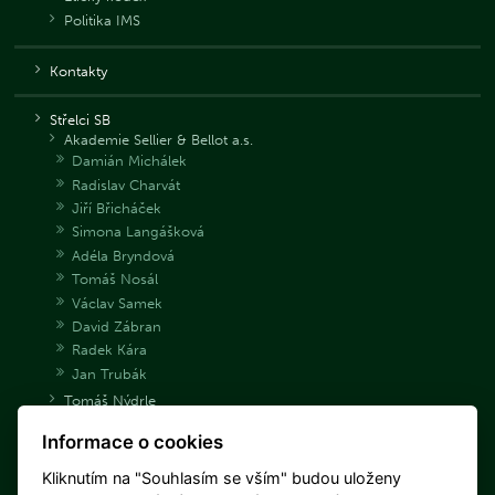
Politika IMS
Kontakty
Střelci SB
Akademie Sellier & Bellot a.s.
Damián Michálek
Radislav Charvát
Jiří Břicháček
Simona Langášková
Adéla Bryndová
Tomáš Nosál
Václav Samek
David Zábran
Radek Kára
Jan Trubák
Tomáš Nýdrle
Jakub Tomeček
Informace o cookies
Archiv střelců
Danka Barteková
Kliknutím na "Souhlasím se vším" budou uloženy
Libuše Jahodová