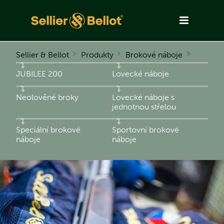
Sellier & Bellot
Produkty
Brokové náboje
JUBILEE 200
Lovecké náboje
Neolověné broky
Lovecké náboje s
jednotnou střelou
Speciální brokové
Sportovní brokové
náboje
náboje