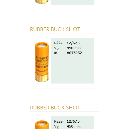
RUBBER BUCK SHOT
Ráže
12/67,5
V
450
m/s
2
#
V075232
RUBBER BUCK SHOT
Ráže
12/67,5
V
450
m/s
2