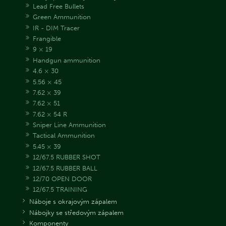
Lead Free Bullets
Green Ammunition
IR - DIM Tracer
Frangible
9 × 19
Handgun ammunition
4.6 × 30
5.56 × 45
7.62 × 39
7.62 × 51
7.62 × 54 R
Sniper Line Ammunition
Tactical Ammunition
5.45 × 39
12/67.5 RUBBER SHOT
12/67.5 RUBBER BALL
12/70 OPEN DOOR
12/67.5 TRAINING
Náboje s okrajovým zápalem
Nábojky se středovým zápalem
Komponenty