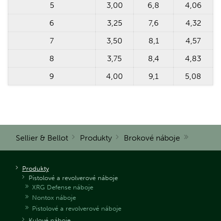
5
3,00
6,8
4,06
6
3,25
7,6
4,32
7
3,50
8,1
4,57
8
3,75
8,4
4,83
9
4,00
9,1
5,08
Sellier & Bellot
Produkty
Brokové náboje
Produkty
Pistolové a revolverové náboje
XRG Defense náboje
Nontox náboje
Pistolové a revolverové náboje
Kulové náboje