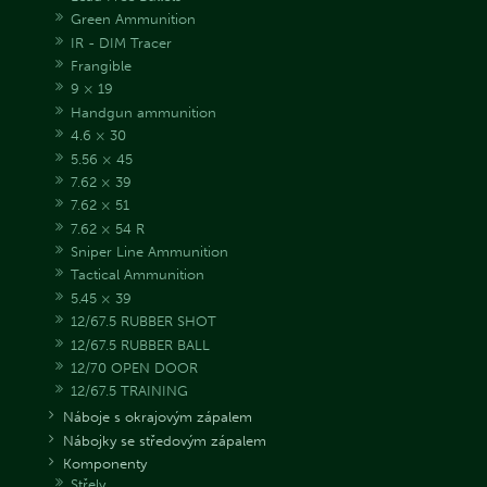
Green Ammunition
IR - DIM Tracer
Frangible
9 × 19
Handgun ammunition
4.6 × 30
5.56 × 45
7.62 × 39
7.62 × 51
7.62 × 54 R
Sniper Line Ammunition
Tactical Ammunition
5.45 × 39
12/67.5 RUBBER SHOT
12/67.5 RUBBER BALL
12/70 OPEN DOOR
12/67.5 TRAINING
Náboje s okrajovým zápalem
Nábojky se středovým zápalem
Komponenty
Střely