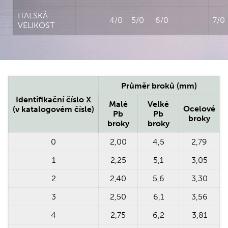
ITALSKÁ
4/0
5/0
6/0
7/0
VELIKOST
Průměr broků (mm)
Identifikační číslo X
Malé
Velké
Ocelové
(v katalogovém čísle)
Pb
Pb
broky
broky
broky
0
2,00
4,5
2,79
1
2,25
5,1
3,05
2
2,40
5,6
3,30
3
2,50
6,1
3,56
4
2,75
6,2
3,81