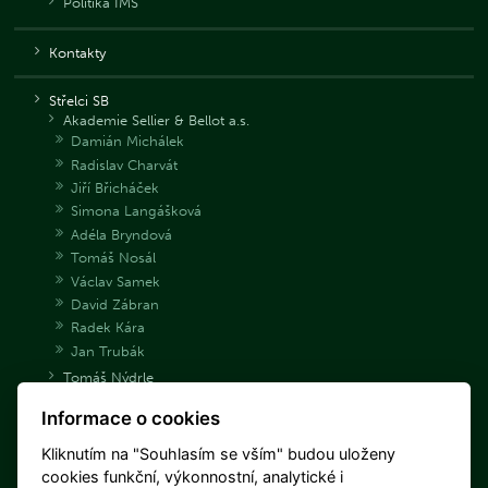
Politika IMS
Kontakty
Střelci SB
Akademie Sellier & Bellot a.s.
Damián Michálek
Radislav Charvát
Jiří Břicháček
Simona Langášková
Adéla Bryndová
Tomáš Nosál
Václav Samek
David Zábran
Radek Kára
Jan Trubák
Tomáš Nýdrle
Jakub Tomeček
Informace o cookies
Archiv střelců
Danka Barteková
Kliknutím na "Souhlasím se vším" budou uloženy
Libuše Jahodová
cookies funkční, výkonnostní, analytické i