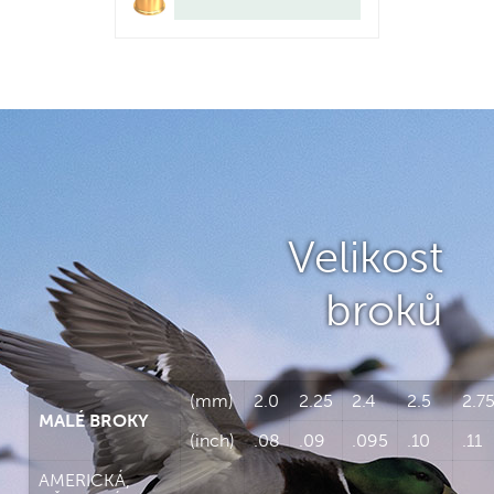
Velikost
broků
(mm)
2.0
2.25
2.4
2.5
2.7
MALÉ BROKY
(inch)
.08
.09
.095
.10
.11
AMERICKÁ,