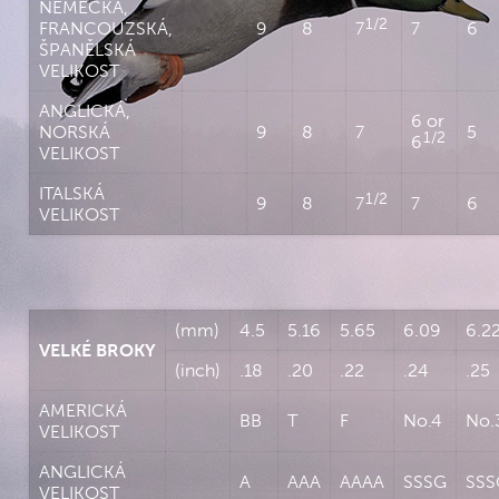
NĚMECKÁ,
1/2
FRANCOUZSKÁ,
9
8
7
7
6
ŠPANĚLSKÁ
VELIKOST
ANGLICKÁ,
6 or
NORSKÁ
9
8
7
5
1/2
6
VELIKOST
ITALSKÁ
1/2
9
8
7
7
6
VELIKOST
(mm)
4.5
5.16
5.65
6.09
6.2
VELKÉ BROKY
(inch)
.18
.20
.22
.24
.25
AMERICKÁ
BB
T
F
No.4
No.
VELIKOST
ANGLICKÁ
A
AAA
AAAA
SSSG
SSS
VELIKOST