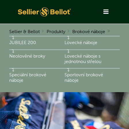
Sellier & Bellot
Produkty
Brokové náboje
JUBILEE 200
Lovecké náboje
Neolověné broky
Lovecké náboje s
jednotnou střelou
Speciální brokové
Sportovní brokové
náboje
náboje