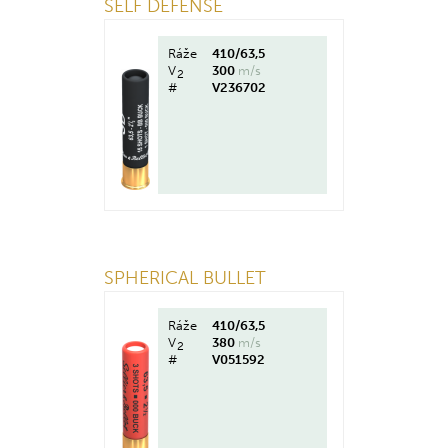
SELF DEFENSE
Ráže
410/63,5
V
300
m/s
2
#
V236702
SPHERICAL BULLET
Ráže
410/63,5
V
380
m/s
2
#
V051592