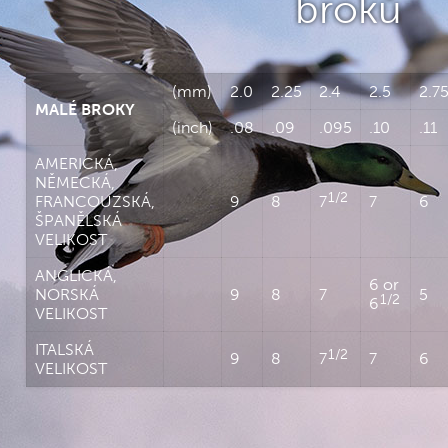
broků
(mm)
2.0
2.25
2.4
2.5
2.7
MALÉ BROKY
(inch)
.08
.09
.095
.10
.11
AMERICKÁ,
NĚMECKÁ,
1/2
FRANCOUZSKÁ,
9
8
7
7
6
ŠPANĚLSKÁ
VELIKOST
ANGLICKÁ,
6 or
NORSKÁ
9
8
7
5
1/2
6
VELIKOST
ITALSKÁ
1/2
9
8
7
7
6
VELIKOST