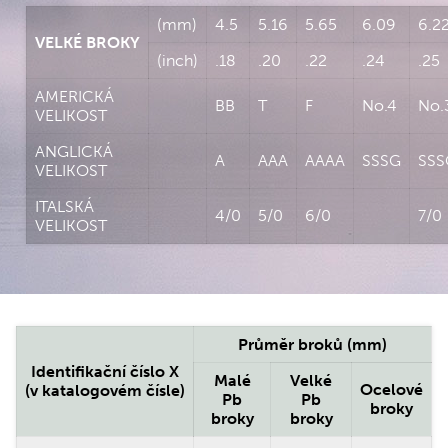
(mm)
4.5
5.16
5.65
6.09
6.2
VELKÉ BROKY
(inch)
.18
.20
.22
.24
.25
AMERICKÁ
BB
T
F
No.4
No.
VELIKOST
ANGLICKÁ
A
AAA
AAAA
SSSG
SSS
VELIKOST
ITALSKÁ
4/0
5/0
6/0
7/0
VELIKOST
Průměr broků (mm)
Identifikační číslo X
Malé
Velké
Ocelové
(v katalogovém čísle)
Pb
Pb
broky
broky
broky