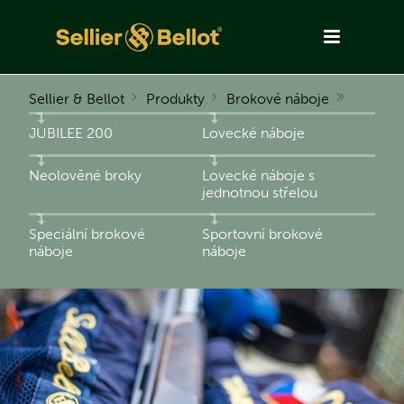
Sellier & Bellot
Produkty
Brokové náboje
JUBILEE 200
Lovecké náboje
Neolověné broky
Lovecké náboje s
jednotnou střelou
Speciální brokové
Sportovní brokové
náboje
náboje