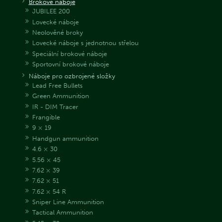
Brokové náboje
JUBILEE 200
Lovecké náboje
Neolověné broky
Lovecké náboje s jednotnou střelou
Speciální brokové náboje
Sportovní brokové náboje
Náboje pro ozbrojené složky
Lead Free Bullets
Green Ammunition
IR - DIM Tracer
Frangible
9 × 19
Handgun ammunition
4.6 × 30
5.56 × 45
7.62 × 39
7.62 × 51
7.62 × 54 R
Sniper Line Ammunition
Tactical Ammunition