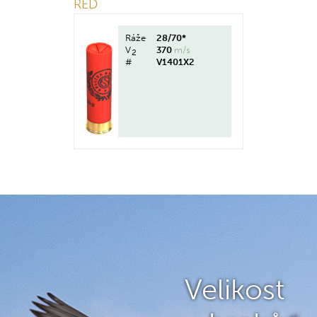
RED
Ráže
28/70*
V
370
m/s
2
#
V1401X2
Velikost